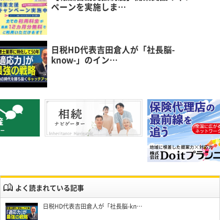
ペーンを実施しま…
日税HD代表吉田倉人が「社長脳-
know-」のイン…
よく読まれている記事
日税HD代表吉田倉人が「社長脳-kn…