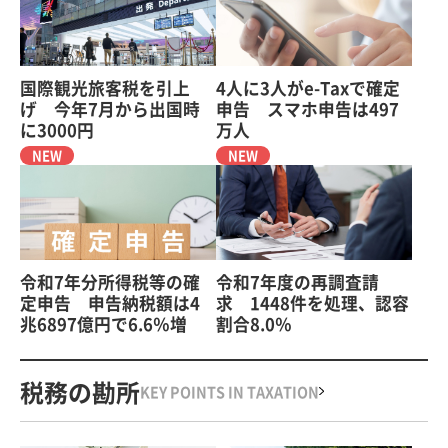
国際観光旅客税を引上
4人に3人がe-Taxで確定
げ 今年7月から出国時
申告 スマホ申告は497
に3000円
万人
NEW
NEW
令和7年分所得税等の確
令和7年度の再調査請
定申告 申告納税額は4
求 1448件を処理、認容
兆6897億円で6.6％増
割合8.0％
税務の勘所
KEY POINTS IN TAXATION