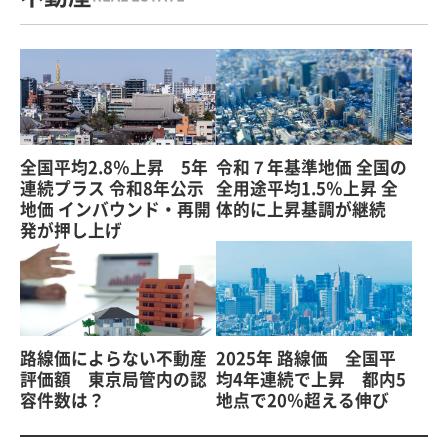
全国平均2.8％上昇 5年
令和７年基準地価 全国の
連続プラス 令和8年公示
全用途平均1.5％上昇 全
地価 インバウンド・再開
体的に上昇基調が継続
発が押し上げ
路線価によらない不動産
2025年 路線価 全国平
評価額 東京局管内の認
均4年連続で上昇 都内5
容件数は？
地点で20％超える伸び