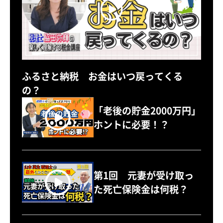
ふるさと納税 お金はいつ戻ってくる
の？
「老後の貯金2000万円」
ホントに必要！？
第1回 元妻が受け取っ
た死亡保険金は何税？