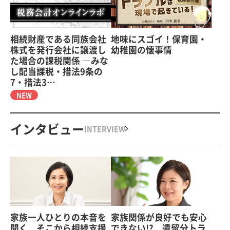
相続財産である同族会社
地味にスゴイ！保育園・
株式を発行会社に譲渡し
幼稚園の懐事情
た場合の課税関係 ―みな
し配当課税・措法9条の
7・措法3…
NEW
インタビュー
INTERVIEW
家族一人ひとりの本音を
家族関係が良好でも安心
聞く そこから相続支援
できない!? 遺留分トラ