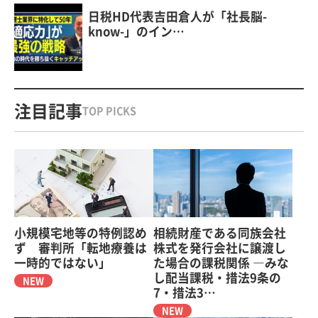
日税HD代表吉田倉人が「社長脳-
know-」のイン…
注目記事
TOP PICKS
小規模宅地等の特例認め
相続財産である同族会社
ず 審判所「転地療養は
株式を発行会社に譲渡し
一時的ではない」
た場合の課税関係 ―みな
し配当課税・措法9条の
NEW
7・措法3…
NEW