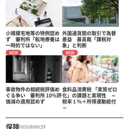
小規模宅地等の特例認め
外国通貨間の取引で為替
ず 審判所「転地療養は
差益 最高裁「課税対
一時的ではない」
象」と判断
NEW
NEW
事故物件の相続税評価め
食料品消費税 「実質ゼロ
ぐる争い 審判所 10％評
化」の課題と実現性 ～
価減の適用認めず
税率１％＋所得連動給付
～
保険
INSURANCE