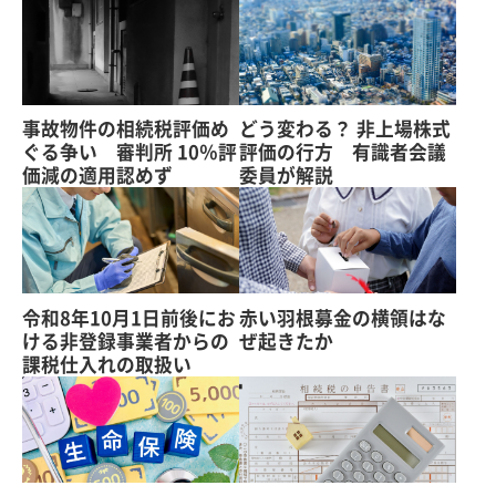
事故物件の相続税評価め
どう変わる？ 非上場株式
ぐる争い 審判所 10％評
評価の行方 有識者会議
価減の適用認めず
委員が解説
令和8年10月1日前後にお
赤い羽根募金の横領はな
ける非登録事業者からの
ぜ起きたか
課税仕入れの取扱い