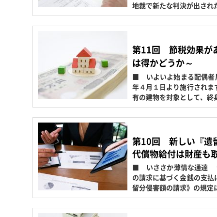
地裁で新たな判決が出され
第11回 節税効果が
は得かどうか～
■ いよいよ始まる配偶者
年４月１日より施行されま
有の建物を対象として、終
第10回 新しい『
代償物給付は財産も
■ いささか薄情な通達 
の請求に基づく金銭の支払
留分侵害額の請求》の規定