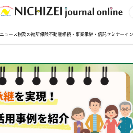
ニュース
税務の勘所
保険
不動産
相続・事業承継・信託
セミナー
イ