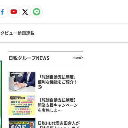
ンタビュー
動画
連載
日税グループNEWS
more
「報酬自動支払制度」
便利な機能をご紹介！
⑤
【報酬自動支払制度】
開業支援キャンペーン
を実施しま…
日税HD代表吉田倉人が
「社長脳-know-」のイ