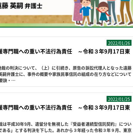
2022/01/26
援専門職への重い不法行為責任 ～令和３年9月17日東
地裁の判決について、（上）に引続き、原告の訴訟代理人となった遠藤
英嗣弁護士に、事件の概要や家族民事信託の組成の在り方などについて
要訣・…
2022/01/25
援専門職への重い不法行為責任 ～令和３年9月17日東
は平成30年9月、遺留分を無視した『受益者連続型信託契約』につい
である」とする判決を下した。あれから３年経った令和３年９月、東京