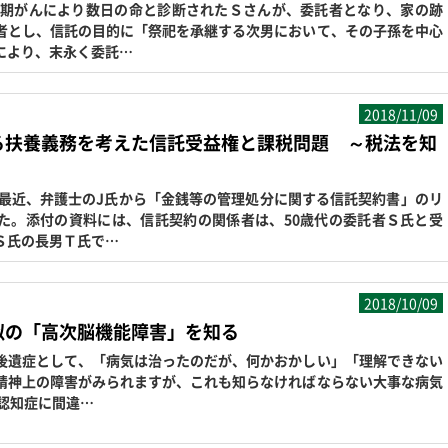
期がんにより数日の命と診断されたＳさんが、委託者となり、家の跡
者とし、信託の目的に「祭祀を承継する次男において、その子孫を中心
により、末永く委託…
2018/11/09
る扶養義務を考えた信託受益権と課税問題 ～税法を知
最近、弁護士のJ氏から「金銭等の管理処分に関する信託契約書」のリ
た。添付の資料には、信託契約の関係者は、50歳代の委託者Ｓ氏と受
Ｓ氏の長男Ｔ氏で…
2018/10/09
似の「高次脳機能障害」を知る
遺症として、「病気は治ったのだが、何かおかしい」「理解できない
精神上の障害がみられますが、これも知らなければならない大事な病気
認知症に間違…