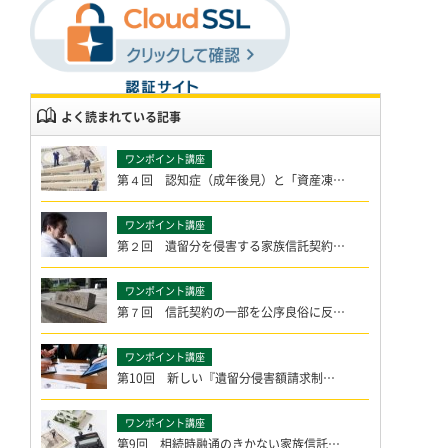
よく読まれている記事
第４回 認知症（成年後見）と「資産凍…
第２回 遺留分を侵害する家族信託契約…
第７回 信託契約の一部を公序良俗に反…
第10回 新しい『遺留分侵害額請求制…
第9回 相続時融通のきかない家族信託…