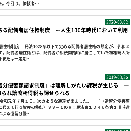
た。今回は、依頼者…
2020/03/02
ある配偶者居住権制度 ～人生100年時代において利用
居住権制度 民法1028条以下で定める配偶者居住権の規定が、令和２
す。配偶者居住権とは、配偶者が相続開始時に居住していた被相続人所
身または一定期…
2019/08/26
遺留分侵害額請求制度』は理解しがたい課税が生じる ―
取られ譲渡所得税も課せられる―
令和元年７月１日、次のような通達が出ました。 「（遺留分侵害額
に代えて行う資産の移転）３３－１の６：民法第１０４６条第１項《遺
による遺留分侵…