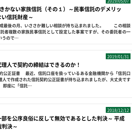
2019/05/07
のきかない家族信託（その１）～民事信託のデメリッ
ない信託財産～
平成最後の月、いささか難しい相談が持ち込まれました。 この相談
、委託者複数の家族民事信託として設定した事案ですが、その委託者の一
いうので…
2019/01/31
代理人で契約の締結はできるのか！
約公正証書 最近、信託口座を扱っているある金融機関から「信託口
理人で作成された信託契約公正証書が持ち込まれましたが、大丈夫です
 即座に「信託…
2018/12/12
一部を公序良俗に反して無効であるとした判決～ 平成
裁判決～