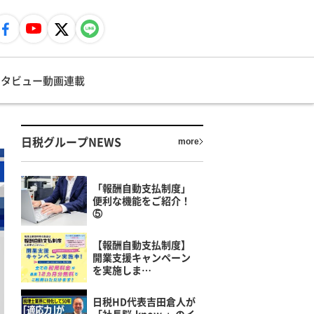
ンタビュー
動画
連載
日税グループNEWS
more
「報酬自動支払制度」
便利な機能をご紹介！
⑤
【報酬自動支払制度】
開業支援キャンペーン
を実施しま…
日税HD代表吉田倉人が
「社長脳-know-」のイ