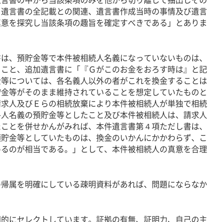
、遺言書の全記載との関連、遺言書作成当時の事情及び遺言
真意を探究し当該条項の趣旨を確定すべきである」とありま
は、預貯金等で本件被相続人名義になっていないものは、
ること、追加遺言書に「『Ｇがこのお金をおろす時は』と記
金等については、各名義人以外の者がこれを換金することは
貯金等がそのまま維持されていることを想定していたものと
請求人及びＥらの相続放棄により本件被相続人が単独で相続
各人名義の預貯金等としたこと及び本件被相続人は、請求人
たことを併せかんがみれば、本件遺言書第４項ただし書は、
預貯金等としていたものは、換金のいかんにかかわらず、こ
めるのが相当である。」として、本件被相続人の真意を合理
帰属を明確にしている疎明資料があれば、問題にならなか
的にセレクトしています。証拠の有無、証明力、自己の主