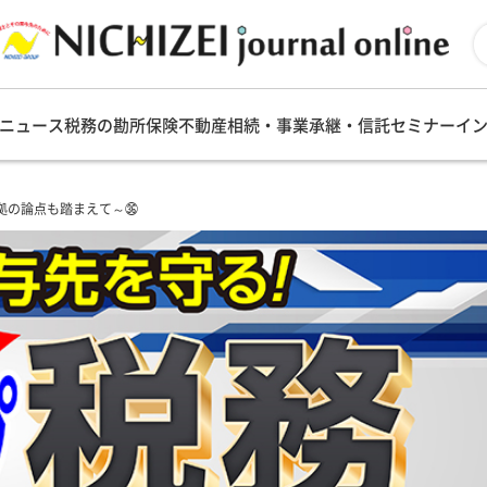
ニュース
税務の勘所
保険
不動産
相続・事業承継・信託
セミナー
イ
拠の論点も踏まえて～㊱