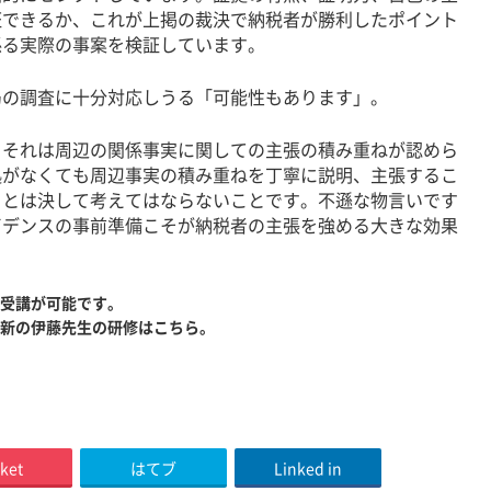
証できるか、これが上掲の裁決で納税者が勝利したポイント
係る実際の事案を検証しています。
の調査に十分対応しうる「可能性もあります」。
それは周辺の関係事実に関しての主張の積み重ねが認めら
拠がなくても周辺事実の積み重ねを丁寧に説明、主張するこ
るとは決して考えてはならないことです。不遜な物言いです
ビデンスの事前準備こそが納税者の主張を強める大きな効果
ご受講が可能です。
最新の伊藤先生の研修は
こちら
。
ket
はてブ
Linked in