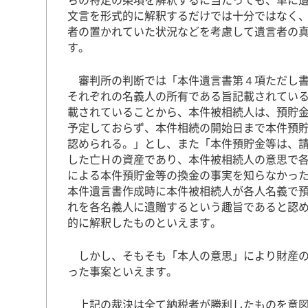
文言を形式的に解釈するだけでは十分ではなく
者の置かれていた状況などを考慮して遺言者の
す。
審判所の判断では「本件遺言書第４項ただし書
それぞれの名義人の所有である旨記載されてい
載されていることから、本件被相続人は、預貯
予定しておらず、本件相続の開始日まで本件預
認められる。」とし、また「本件預貯金等は、
した亡Ｈの資産であり、本件被相続人の意思で
による本件預貯金等の換金の事実を知らなかっ
本件遺言書作成時に本件被相続人が各人名義で
れを各名義人に遺贈するという趣旨であると認
的に解釈したものといえます。
しかし、そもそも「本人の意思」により財産の
った事案といえます。
上記の裁決は全て納税者が勝利したものを意図