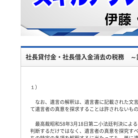
社長貸付金・社長借入金消去の税務 ～
１）
なお、遺言の解釈は、遺言書に記載された文言
て遺言者の真意を探求することは許されないも
最高裁昭和58年3月18日第二小法廷判決によ
判断するだけではなく、遺言者の真意を探究す
ちの特定の条項を解釈するに当たっても、単に