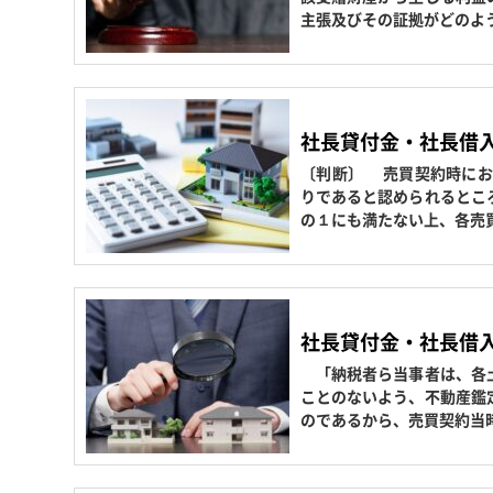
主張及びその証拠がどのよ
社長貸付金・社長借
〔判断〕 売買契約時にお
りであると認められるとこ
の１にも満たない上、各売
社長貸付金・社長借
「納税者ら当事者は、各土
ことのないよう、不動産鑑
のであるから、売買契約当