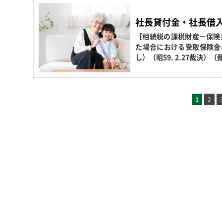
社長貸付金・社長借
【相続税の課税財産－保険
た場合における受取保険金
し）（昭59. 2.27裁決）
1
2