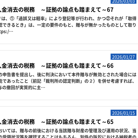
2026/03/03
入金消去の税務 ～証拠の論点も踏まえて～67
は、①「過誤又は軽率」により登記等が行われ、かつ②それが「取得
認できるとき」は、一定の要件のもと、贈与が無かったものとして取り
s:/…
2026/01/27
入金消去の税務 ～証拠の論点も踏まえて～66
申告書を提出し、後に判決において本件贈与が無効とされた場合には
能であったこと（前記「裁判所の認定判断」の２）を併せ考慮すれば、
与の撤回が実質的に主…
2026/01/15
入金消去の税務 ～証拠の論点も踏まえて～65
いては、贈与の前後における当該贈与財産の管理及び運用の状況、当
の受領状況等を確認することはもちろん、別件の訴訟における納税者の