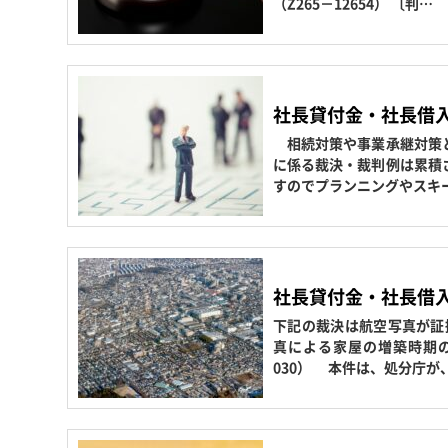
（Z265－12654） 〔判…
社長貸付金・社長借
相続対策や事業承継対策と
に係る裁決・裁判例は累積
すのでプランニングやスキ
社長貸付金・社長借
下記の裁決は航空写真が証
真による家屋の増築時期の推
030） 本件は、処分庁が