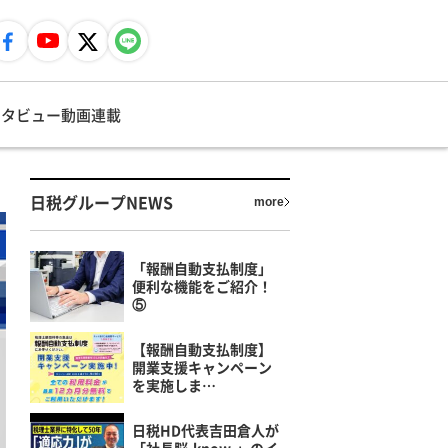
ンタビュー
動画
連載
日税グループNEWS
more
「報酬自動支払制度」
便利な機能をご紹介！
⑤
【報酬自動支払制度】
開業支援キャンペーン
を実施しま…
日税HD代表吉田倉人が
「社長脳-know-」のイ