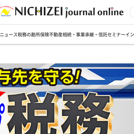
ニュース
税務の勘所
保険
不動産
相続・事業承継・信託
セミナー
イ