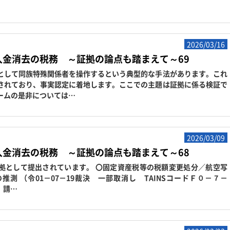
2026/03/16
入金消去の税務 ～証拠の論点も踏まえて～69
して同族特殊関係者を操作するという典型的な手法があります。これ
されており、事実認定に着地します。ここでの主題は証拠に係る検証で
ームの是非については…
2026/03/09
入金消去の税務 ～証拠の論点も踏まえて～68
拠として提出されています。 〇固定資産税等の税額変更処分／航空写
測 （令01－07－19裁決 一部取消し TAINSコードＦ０－７－
、請…