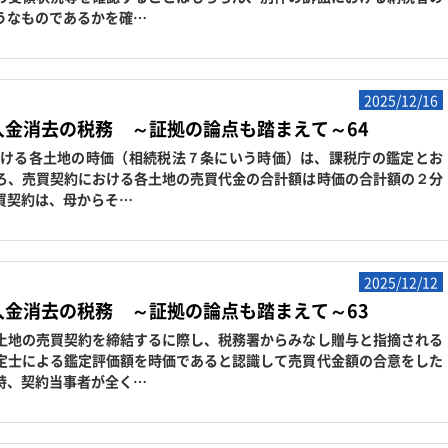
うなものであるかを確…
2025/12/16
入金消去の税務 ～証拠の論点も踏まえて～64
ける各土地の時価（相続税法７条にいう時価）は、課税庁の鑑定とお
ろ、売買契約における各土地の売買代金の合計額は時価の合計額の２分
買契約は、母からそ…
2025/12/12
入金消去の税務 ～証拠の論点も踏まえて～63
地の売買契約を締結するに際し、税務署からみなし贈与と指摘される
定士による鑑定評価額を時価であると認識して売買代金額の合意をした
時、契約当事者が全く…