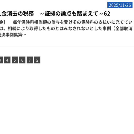
2025/11/26
入金消去の税務 ～証拠の論点も踏まえて～62
金】 毎年保険料相当額の贈与を受けその保険料の支払いに充ててい
は、相続により取得したものとはみなされないとした事例（全部取消
〔裁決事例集第…
3
4
5
6
7
≥