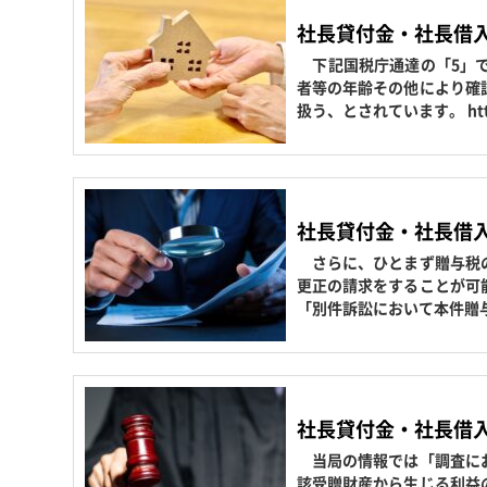
社長貸付金・社長借
下記国税庁通達の「5」で
者等の年齢その他により確
扱う、とされています。 http
社長貸付金・社長借
さらに、ひとまず贈与税の
更正の請求をすることが可
「別件訴訟において本件贈
社長貸付金・社長借
当局の情報では「調査にお
該受贈財産から生じる利益