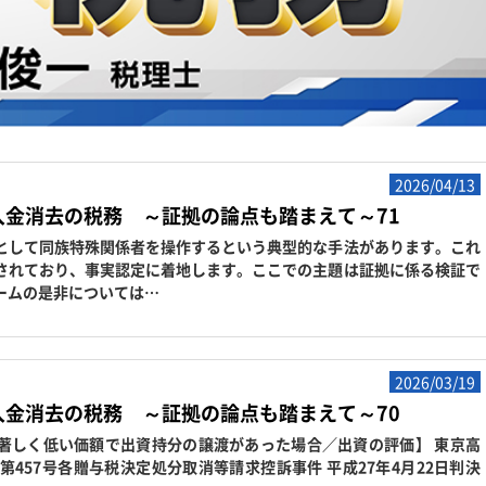
2026/04/13
入金消去の税務 ～証拠の論点も踏まえて～71
して同族特殊関係者を操作するという典型的な手法があります。これ
されており、事実認定に着地します。ここでの主題は証拠に係る検証で
ームの是非については…
2026/03/19
入金消去の税務 ～証拠の論点も踏まえて～70
著しく低い価額で出資持分の譲渡があった場合／出資の評価】 東京高
第457号各贈与税決定処分取消等請求控訴事件 平成27年4月22日判決