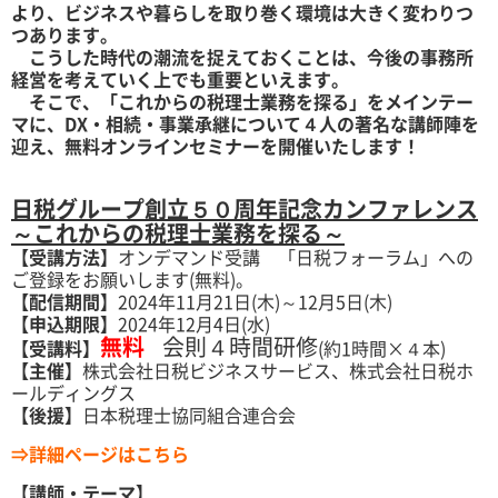
より、ビジネスや暮らしを取り巻く環境は大きく変わりつ
つあります。
こうした時代の潮流を捉えておくことは、今後の事務所
経営を考えていく上でも重要といえます。
そこで、「これからの税理士業務を探る」をメインテー
マに、DX・相続・事業承継について４人の著名な講師陣を
迎え、無料オンラインセミナーを開催いたします！
日税グループ創立５０周年記念カンファレンス
～これからの税理士業務を探る～
【受講方法】
オンデマンド受講 「日税フォーラム」への
ご登録をお願いします(無料)。
【配信期間】
2024年11月21日(木)～12月5日(木)
【申込期限】
2024年12月4日(水)
無料
会則４時間研修
【受講料】
(約1時間×４本)
【主催】
株式会社日税ビジネスサービス、株式会社日税ホ
ールディングス
【後援】
日本税理士協同組合連合会
⇒
詳細ページはこちら
【講師・テーマ】