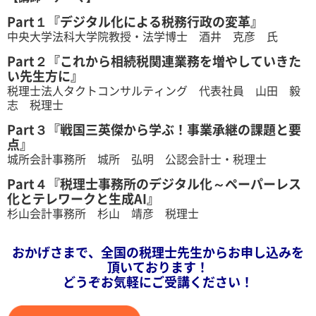
Part１『デジタル化による税務行政の変革』
中央大学法科大学院教授・法学博士 酒井 克彦 氏
Part２『これから相続税関連業務を増やしていきた
い先生方に』
税理士法人タクトコンサルティング 代表社員 山田 毅
志 税理士
Part３『戦国三英傑から学ぶ！事業承継の課題と要
点』
城所会計事務所 城所 弘明 公認会計士・税理士
Part４『税理士事務所のデジタル化～ペーパーレス
化とテレワークと生成AI』
杉山会計事務所 杉山 靖彦 税理士
おかげさまで、全国の税理士先生からお申し込みを
頂いております！
どうぞお気軽にご受講ください！