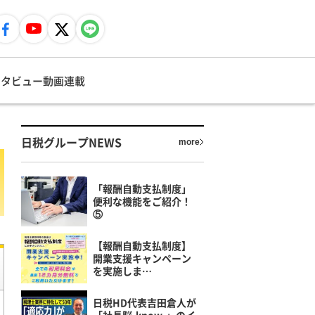
ンタビュー
動画
連載
日税グループNEWS
more
「報酬自動支払制度」
便利な機能をご紹介！
⑤
【報酬自動支払制度】
開業支援キャンペーン
を実施しま…
日税HD代表吉田倉人が
「社長脳-know-」のイ