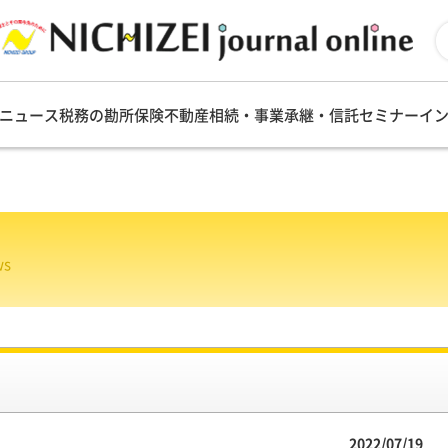
ニュース
税務の勘所
保険
不動産
相続・事業承継・信託
セミナー
イ
ws
2022/07/19