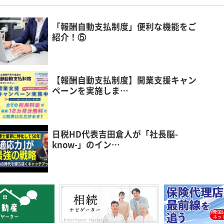
「報酬自動支払制度」便利な機能をご
紹介！⑤
【報酬自動支払制度】開業支援キャン
ペーンを実施しま…
日税HD代表吉田倉人が「社長脳-
know-」のイン…