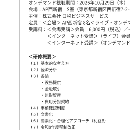
オンデマンド視聴期間：2026年10月29日（木） ～
会場：AP西新宿 S室（東京都新宿区西新宿7-2
主催：株式会社 日税ビジネスサービス
定員：＜会場＞ AP西新宿 8名＜ライブ・オンデ
受講料：＜会場受講＞会員 6,000円（税込）／一
＜インターネット受講＞（ライブ）会員 6,0
＜インターネット受講＞（オンデマンド2週間）
＜研修概要＞
（１）基本的な考え方
（２）経済分析
（３）各論
・役務提供
・金融取引
・無形資産
・費用分担契約
（４）事前確認制度
（５）文書化
（６）簡素化・合理化アプローチ（利益B）
（７）令和8年度税制改正