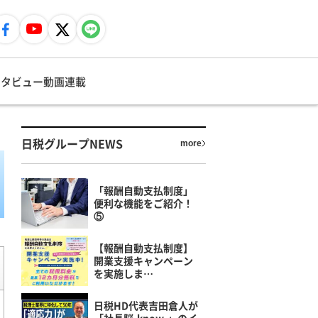
ンタビュー
動画
連載
日税グループNEWS
more
「報酬自動支払制度」
便利な機能をご紹介！
⑤
【報酬自動支払制度】
開業支援キャンペーン
を実施しま…
日税HD代表吉田倉人が
「社長脳-know-」のイ