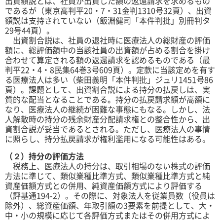
出資額説とは、社員が出資した額の返還請求を求めるもの
であるが（東京高判平20・7・31金判1310号32頁）、出資
額説は支持されていない（飯淵健司「本件判批」別冊判タ
29号44頁）。
出資割合説は、社員の退社時に医療法人の総財産の評価
額に、総評価額中の当該社員の出資額が占める割合を掛け
合わせて算定される額の返還請求を認めるものである（最
判平22・4・8民集64巻3号609頁）。定款に当該定めを有す
る医療法人は多い（柴田義明「本件判批」ジュリ1451号86
頁）。課題として、出資割合説による持分の払戻しは、実
質的な配当となることである。持分の払戻請求額が高額に
なり、医療法人の継続が困難な事態にもなる。しかし、法
人解散時の持分の残余財産分配請求権との整合性から、出
資割合説が妥当であるとされる。ただし、医療法人の事情
に照らし、持分払戻請求が権利濫用になる可能性はある。
（２）持分の評価方法
税務上、医療法人の持分は、取引相場のない株式の評価
方法に準じて、類似業種比準方式、類似業種比準方式と純
資産価額方式との併用、純資産価額方式により評価する
（評基通194-2）。その際に、対象法人を従業員数（役員は
除外）、総資産価額、年取引額の3要素を前提として、大・
中・小の規模に応じて各評価方式またはその併用方式によ