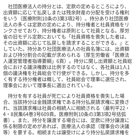
社団医療法人の持分とは、定款の定めるところにより、
出資額に応じて払戻しまたは残余財産の分配を受ける権利
をいう（医療附則10条の3第3項2号）。持分あり社団医療
法人の多くは定款の定めにより、持分権者と社員資格をリ
ンクさせており、持分権者は原則として社員となる。厚労
省の旧モデル定款においても「社員資格を喪失した者は、
その出資額に応じて払戻しを請求することができる。」と
していた。持分あり社団医療法人の社員名簿には、出資額
および持分割合の記載が求められる（厚生労働省「医療法
人運営管理者指導要綱」6頁）。持分に関し出資額と社員総
会における議決権数は比例するのではなく、各社員は1人1
個の議決権を社員総会で行使ができる。しかし、持分を多
く有する持分権者は概して、社員総会で理事に選任され、
理事会において理事長に選出されている。
持分を有する社員が死亡により社員資格を喪失した場
合、当該持分は金銭請求権である持分払戻請求権に変換さ
れ、当該請求権は社員の相続人に相続される（最判平22・
4・8民集64巻3号609頁。医療附則10条の3第3項2号括弧
書）。また、持分を譲渡する場合には、定款に持分譲渡に
係る制限の定めがあれば、医療法人の承認（理事会の決議
等）を要する。相続または譲受けにより持分払戻請求権を