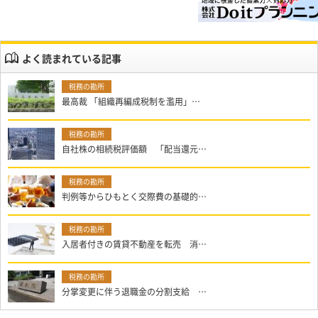
よく読まれている記事
最高裁 「組織再編成税制を濫用」…
自社株の相続税評価額 「配当還元…
判例等からひもとく交際費の基礎的…
入居者付きの賃貸不動産を転売 消…
分掌変更に伴う退職金の分割支給 …