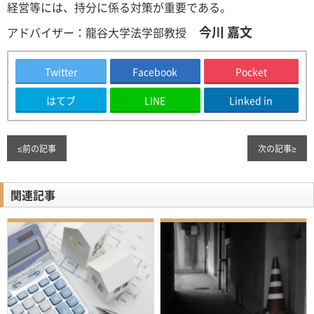
経営等には、持分に係る対策が重要である。
今川 嘉文
アドバイザー：龍谷大学法学部教授
Twitter
Facebook
Pocket
はてブ
LINE
Linked in
≤
前の記事
次の記事
≥
関連記事