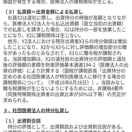
損益が発生する場合、医療法人の課税関係が生じる。
（３）払戻額＝出資金額による払戻し
社員X2は退社に際し、出資持分の時価が高額となりなが
ら、医療法人Y2法人から払込出資額（設立当初の出資額）
での払戻しを請求した場合、X2は持分の一部を放棄したこ
とになり、X2に課税関係は生じない。
他方、Y2法人における残存出資者X3らの持分価値は増加
したことになり、X2からX3らに対し評価額の増加部分の贈
与があったものとみなされて、X3らに贈与税が課税され
る。当該増加額は、X2の退社前の出資持分の評価額と退社
後の評価額の差額を財産評価基本通達194-2（医療法人の出
資の評価）により計算する（国税庁課税部長「出資持分の
定めのある社団医療法人が特別医療法人に移行する場合の
課税関係について」（平成16年6月16日））。当該みなし
贈与税課税が生じないようにするためには、非課税4要件
（同族特殊関係出資者の出資比率が50%以下等）の充足が
求められる。
３．社団医療法人の持分払戻し
（１）出資割合説
持分の評価として、出資額説および出資割合説がある。