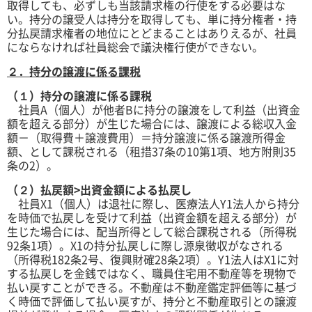
取得しても、必ずしも当該請求権の行使をする必要はな
い。持分の譲受人は持分を取得しても、単に持分権者・持
分払戻請求権者の地位にとどまることはありえるが、社員
にならなければ社員総会で議決権行使ができない。
２．持分の譲渡に係る課税
（１）持分の譲渡に係る課税
社員A（個人）が他者Bに持分の譲渡をして利益（出資金
額を超える部分）が生じた場合には、譲渡による総収入金
額－（取得費＋譲渡費用）＝持分譲渡に係る譲渡所得金
額、として課税される（租措37条の10第1項、地方附則35
条の2）。
（２）払戻額>出資金額による払戻し
社員X1（個人）は退社に際し、医療法人Y1法人から持分
を時価で払戻しを受けて利益（出資金額を超える部分）が
生じた場合には、配当所得として総合課税される（所得税
92条1項）。X1の持分払戻しに際し源泉徴収がなされる
（所得税182条2号、復興財確28条2項）。Y1法人はX1に対
する払戻しを金銭ではなく、職員住宅用不動産等を現物で
払い戻すことができる。不動産は不動産鑑定評価等に基づ
く時価で評価して払い戻すが、持分と不動産取引との譲渡