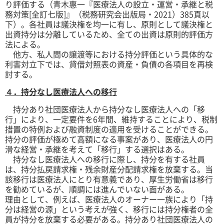
り評価する（青木惠一『医療法人の設立・運営・承継と税
務対策[全訂七版]』（税務研究会出版局・2021）385頁以
下）。各社員は議決権を均一に有し、原則として議決権と
出資持分は分離しているため、全ての出資は原則的評価方
法による。
他方、私人間の譲渡等における持分評価という具体的な
利害対立下では、貸借対照表の資産・負債の各項目を再検
討する。
４．持分なし医療法人への移行
持分あり社団医療法人から持分なし医療法人への「移
行」により、一定要件を6年間、維持することにより、税制
措置の特例および融資制度の適用を受けることができる。
持分の評価が極めて高額になる事案があり、医療法人の円
滑な経営・承継を考えて「移行」する選択はある。
持分なし医療法人への移行に際し、持分を有する社員
は、持分払戻請求権・残余財産分配請求権を放棄する。当
該移行は医療法人にとり有意義であり、厚生労働省は移行
を勧めているが、順調には進んでいない面がある。
理由として、例えば、医療法人のオーナー一族により「持
分は経営の源」という考えが強く、移行には持分権者の全
員が持分を放棄する必要がある。持分あり社団医療法人の