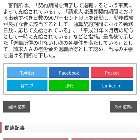
審判所は、「契約期間を満了して退職するという事実に
よって支給されている」、「請求人は通算契約期間におけ
る出勤すべき日数の90パーセント以上を出勤し、勤務成績
が良好な者に該当するとして、通算契約期間における勤務
日数に応じて支給されている」、「平成21年３月度の給与
として一時に支給されている」などと指摘。最高裁で示し
た「退職所得の①ないし③の各要件を満たしている」とし
て、請求人Ａの慰労金を退職所得として認め、当局の主張
を退ける判断を下した。
Twitter
Facebook
Pocket
はてブ
LINE
Linked in
≤
前の記事
次の記事
≥
関連記事