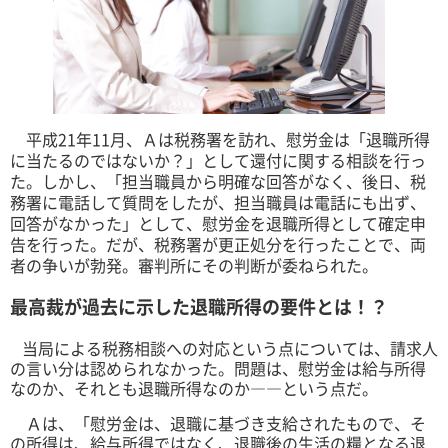
平成21年11月、Ａは税務署を訪れ、慰労金は「退職所得
に当たるのではないか？」として還付に関する相談を行っ
た。しかし、「担当職員から明確な回答がなく、後日、税
務署に電話して質問をしたが、担当職員は電話にも出ず、
回答がなかった」として、慰労金を退職所得として確定申
告を行った。だが、税務署が更正処分を行ったことで、両
者の争いが勃発。審判所にその判断が委ねられた。
最高裁が過去に示した退職所得の要件とは！？
当局による税務相談への対応という点については、請求人
の言い分は認められなかった。問題は、慰労金は給与所得
なのか、それとも退職所得なのか――という点だ。
Ａは、「慰労金は、退職に基づき支給されたもので、そ
の所得は、給与所得ではなく、退職後の生活の糧となる退