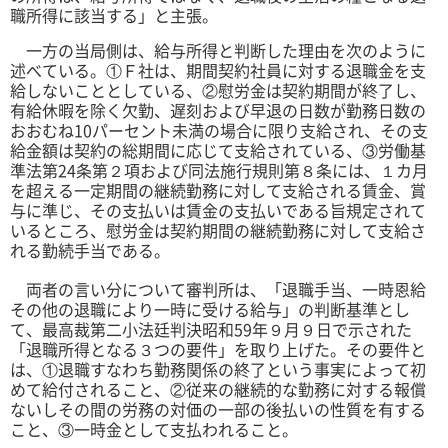
職所得に該当する」と主張。
一方の当局側は、給与所得と判断した理由を次のように
述べている。①Ｆ社は、期間契約社員に対する退職金を支
給しないこととしている、②慰労金は契約期間が終了し、
有給休暇を除く欠勤、遅刻および早退の日数が勤務日数の
おおむね10パーセント未満の場合に限り支給され、その支
給金額は契約の総期間に応じて支給されている、③労働基
準法第24条第２項および同法施行規則第８条には、１カ月
を超える一定期間の継続勤務に対して支給される賃金、賞
与に準じ、その支払いは賃金の支払いである旨規定されて
いるところ、慰労金は契約期間の継続勤務に対して支給さ
れる勤続手当である。
両者の言い分について審判所は、「退職手当、一時恩給
その他の退職により一時に受ける給与」の判断基準とし
て、最高裁第二小法廷判決昭和59年９月９日で示された
「退職所得となる３つの要件」を取り上げた。その要件と
は、①退職すなわち勤務関係の終了という事実によって初
めて給付されること、②従来の継続的な勤務に対する報償
ないしその間の労務の対価の一部の後払いの性質を有する
こと、③一時金として支払われること。