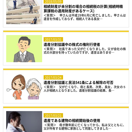
2018/05/09
相続財産が未分割の場合の相続税の計算(相続時精
算課税の適用財産があるケース)
＜質問＞ 甲さんは平成29年6月に死亡しました。甲さんは
遺言を作成しておらず、相続人である長女…
2017/03/31
遺産分割協議中の株式の権利行使者
＜質問＞ 社長であった父が亡くなりました。父が会社の株
式の大部分を持っていたのですが、遺言はありませ…
2017/03/24
遺産分割協議と民法541条による解除の可否
＜質問＞ 父が亡くなり、母と長男、次男、長女、次女の５
人が相続人となりました。遺産分割協議の結果、長…
2017/03/21
遺産である建物の相続開始後の使用
＜質問＞ 母が数年前に亡くなってから、私は父とともに、
父が所有する建物に家族として同居してきました…