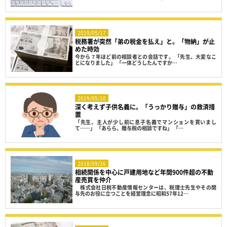
2019/05/17
税務署が突然「弟の税金を払え」と。「物納」が止
めた時効
今から７年ほど前の相談者との会話です。 「先生、大変なこ
とになりました」 「一体どうしたんですか…
2019/05/10
深く考えず子供名義に。「うっかり贈与」の救済措
置
「先生、主人が少し前に息子名義でマンションを買いまし
て……」 「あらら、贈与税の相談ですね」 「…
2018/09/26
相続関係を中心に戸建用地など年間900件超の不動
産売買を仲介
株式会社日税不動産情報センターは、税理士先生やその関
与先のお役に立つことを経営理念に昭和57年12…