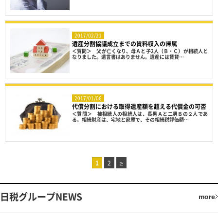
2017/02/21
遺産分割協議成立までの賃料収入の帰属
＜質問＞ 父が亡くなり、母Ａと子2人（Ｂ・Ｃ）が相続人と
なりました。遺言書はありません。遺産には賃貸…
2017/01/06
代償分割における取得遺産額を超える代償金の可否
＜質問＞ 被相続人の相続人は、長男Ａと二男Ｂの２人であ
る。相続財産は、宅地と家屋で、その相続税評価額…
1
2
≥
日税グループNEWS
more