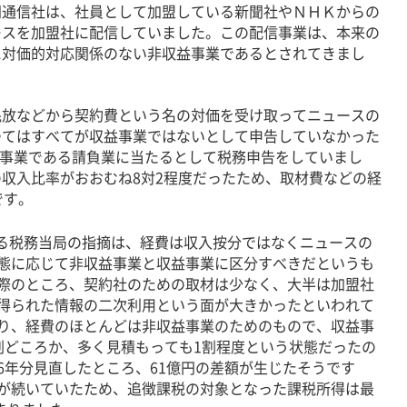
通信社は、社員として加盟している新聞社やＮＨＫからの
ースを加盟社に配信していました。この配信事業は、本来の
に対価的対応関係のない非収益事業であるとされてきまし
放などから契約費という名の対価を受け取ってニュースの
つてはすべてが収益事業ではないとして申告していなかった
収益事業である請負業に当たるとして税務申告をしていまし
収入比率がおおむね8対2程度だったため、取材費などの経
です。
る税務当局の指摘は、経費は収入按分ではなくニュースの
態に応じて非収益事業と収益事業に区分すべきだというも
際のところ、契約社のための取材は少なく、大半は加盟社
得られた情報の二次利用という面が大きかったといわれて
り、経費のほとんどは非収益事業のためのもので、収益事
割どころか、多く見積もっても1割程度という状態だったの
6年分見直したところ、61億円の差額が生じたそうです
が続いていたため、追徴課税の対象となった課税所得は最