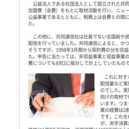
公益法人である社団法人として設立された共同
加盟費（会費）をもとに取材活動を行い、ニュ
公益事業であるとともに、税務上は会費との間
た。
この他に、共同通信社は社員でない全国紙や民
配信を行っていました。共同通信によると、か
そうですが、1998年3月期から契約費の分を
た。申告に当たっては、非収益事業と収益事業の
費についても8対2に按分して計上していたもの
これに対す
配信量など実
のでした。実
向けの取材で
います。つま
業の経費は2
です。これを
が、赤字決算