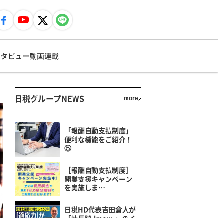
ンタビュー
動画
連載
日税グループNEWS
more
「報酬自動支払制度」
便利な機能をご紹介！
⑤
【報酬自動支払制度】
開業支援キャンペーン
を実施しま…
日税HD代表吉田倉人が
「社長脳-know-」のイ