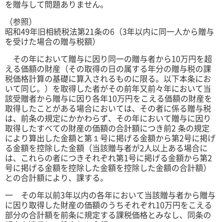
を贈与して問題ありません。
（参照）
昭和49年旧相続税法第21条の6（3年以内に同一人から贈与
を受けた場合の贈与税額）
その年において贈与に因り同一の贈与者から10万円を超
える価額の財産（その取得の日の属する年分の贈与税の課
税価格計算の基礎に算入されるものに限る。以下本条にお
いて同じ。）を取得した者がその前年又前々年において当
該受贈者から贈与に因り各年10万円をこえる価額の財産を
取得したことがある場合においては、その者に係る贈与税
は、前条の規定にかかわらず、その年において贈与に因り
取得したすべての財産の価額の合計額につき前2 条の規定
により算出した金額と第１号に掲げる金額から第2号に掲げ
る金額を控除した金額（当該贈与者が2人以上ある場合に
は、これらの者につきそれぞれ第1号に掲げる金額から第2
号に掲げる金額を控除した金額を控除した金額の合計額）
との合計額により、課する。
一 その年以前3年以内の各年において当該贈与者から贈与
に因り取得した財産の価額のうちそれぞれ10万円をこえる
部分の合計額を前条に規定する課税価格とみなし、同条の