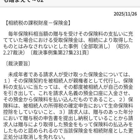
2025/11/26
【相続税の課税財産－保険金】
毎年保険料相当額の贈与を受けその保険料の支払いに充
てていた場合における受取保険金は、相続により取得した
ものとはみなされないとした事例（全部取消し）（昭59.
2.27裁決）〔裁決事例集第27集231頁〕
〔裁決要旨〕
未成年者である請求人が受け取った保険金については、
１）その保険契約を被相続人が親権者として代行し、保険
料の支払いに当たっては、その都度被相続人が自己の預金
を引き出して、これを請求人名義の預金口座に入金させ、
その預金から保険料を払い込んだものであること、２）保
険料は、被相続人の所得税の確定申告において生命保険料
控除をしていないこと、３）請求人は、贈与のあった年分
において贈与税の申告書を提出し納税していることから請
求人は贈与により取得した預金をもって保険料の払込みを
したものと認められるので当該保険金を相続財産とした更
正処分は取消しを免れない。