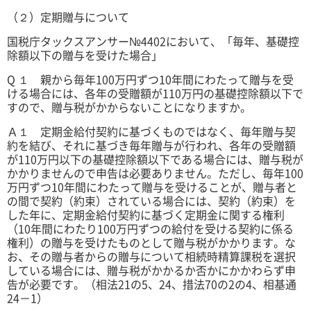
（２）定期贈与について
国税庁タックスアンサー№4402において、「毎年、基礎控
除額以下の贈与を受けた場合」
Q １ 親から毎年100万円ずつ10年間にわたって贈与を受
ける場合には、各年の受贈額が110万円の基礎控除額以下で
すので、贈与税がかからないことになりますか。
Ａ１ 定期金給付契約に基づくものではなく、毎年贈与契
約を結び、それに基づき毎年贈与が行われ、各年の受贈額
が110万円以下の基礎控除額以下である場合には、贈与税が
かかりませんので申告は必要ありません。ただし、毎年100
万円ずつ10年間にわたって贈与を受けることが、贈与者と
の間で契約（約束）されている場合には、契約（約束）を
した年に、定期金給付契約に基づく定期金に関する権利
（10年間にわたり100万円ずつの給付を受ける契約に係る
権利）の贈与を受けたものとして贈与税がかかります。な
お、その贈与者からの贈与について相続時精算課税を選択
している場合には、贈与税がかかるか否かにかかわらず申
告が必要です。
（相法21の5、24、措法70の2の4、相基通
24－1）