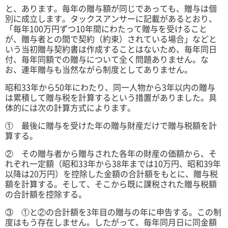
と、あります。毎年の贈与額が同じであっても、贈与は個
別に成立します。タックスアンサーに記載があるとおり、
「毎年100万円ずつ10年間にわたって贈与を受けること
が、贈与者との間で契約（約束）されている場合」などと
いう当初贈与契約書は作成することはないため、毎年同日
付、毎年同額での贈与について全く問題ありません。な
お、連年贈与も当然ながら制度としてありません。
昭和33年から50年にわたり、同一人物から3年以内の贈与
は累積して贈与税を計算するという措置がありました。具
体的には次の計算方式によります。
① 最後に贈与を受けた年の贈与財産だけで贈与税額を計
算する。
② その贈与者から贈与された各年の財産の価額から、そ
れぞれ一定額（昭和33年から38年までは10万円、昭和39年
以降は20万円）を控除した金額の合計額をもとに、贈与税
額を計算する。そして、そこから既に課税された贈与税額
の合計額を控除する。
③ ①と②の合計額を3年目の贈与の年に申告する。この制
度はもう存在しません。したがって、毎年同月日に同金額