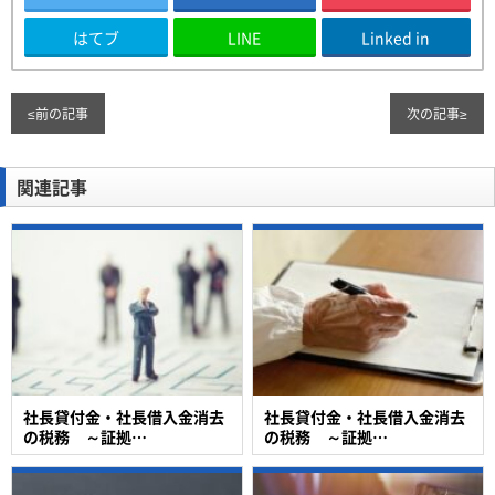
はてブ
LINE
Linked in
≤
前の記事
次の記事
≥
関連記事
社長貸付金・社長借入金消去
社長貸付金・社長借入金消去
の税務 ～証拠…
の税務 ～証拠…