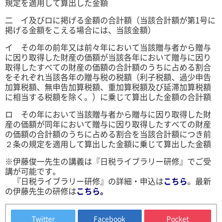
規定を適用して算出した金額
二 イ及びロに掲げる金額の合計額（当該合計額が第1号に
掲げる金額をこえる場合には、当該金額）
イ その年の前年又は前々年において当該贈与者から贈与
に因り取得した財産の価額が当該各年において贈与に因り
取得したすべての財産の価額の合計額のうちに占める割合
をそれぞれ当該各年の贈与税の税額（利子税額、過少申告
加算税額、無申告加算税額、重加算税額及び延滞加算税額
に相当する税額を除く。）に乗じて算出した金額の合計額
ロ その年において当該贈与者から贈与に因り取得した財
産の価額が同年において贈与に因り取得したすべての財産
の価額の合計額のうちに占める割合を当該合計額につき前
２条の規定を適用して算出した金額に乗じて算出した金額
※伊藤俊一先生の講義は『日税ライブラリー研修』でご受
講が可能です。
『日税ライブラリー研修』の詳細・申込は
こちら
。最新
の伊藤先生の研修は
こちら
。
Twitter
Facebook
Pocket