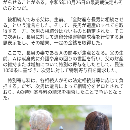
がらせることがある。令和5年10月26日の最高裁決定もそ
のひとつだ。
被相続人である父は、生前、「全財産を長男に相続させ
る」という遺言をした。そして、長男が遺産のすべてを取
得する一方、次男の相続分はないものと指定された。そこ
で次男は、長男に対して遺留分侵害額請求権を行使する意
思表示をし、その結果、一定の金銭を取得した。
ここで、長男の妻であるＡの関与が焦点となる。父の生
前、Ａは献身的に介護や身の回りの世話を行い、父の財産
の維持または増加について特別の寄与をしたとして、民法
1050条に基づき、次男に対して特別寄与料を請求した。
特別寄与料は、各相続人がその法定相続分等に応じて負
担する。だが、次男は遺言によって相続分をゼロとされて
おり、Aの特別寄与料の請求を拒否したことで争いとなっ
た。