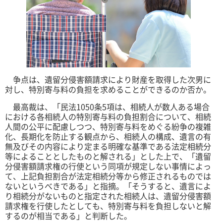
争点は、遺留分侵害額請求により財産を取得した次男に
対し、特別寄与料の負担を求めることができるのか否か。
最高裁は、「民法1050条5項は、相続人が数人ある場合
における各相続人の特別寄与料の負担割合について、相続
人間の公平に配慮しつつ、特別寄与料をめぐる紛争の複雑
化、長期化を防止する観点から、相続人の構成、遺言の有
無及びその内容により定まる明確な基準である法定相続分
等によることとしたものと解される」とした上で、「遺留
分侵害額請求権の行使という同項が規定しない事情によっ
て、上記負担割合が法定相続分等から修正されるものでは
ないというべきである」と指摘。「そうすると、遺言によ
り相続分がないものと指定された相続人は、遺留分侵害額
請求権を行使したとしても、特別寄与料を負担しないと解
するのが相当である」と判断した。