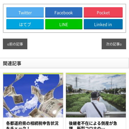
Twitter
Facebook
Pocket
はてブ
LINE
Linked in
≤
前の記事
次の記事
≥
関連記事
各都道府県の相続税申告状況
後継者不在による倒産が急
をチェック！
増 新型コロナの…