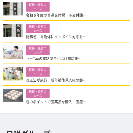
令和６年度の普通交付税 不交付団…
総務省 自治体にインボイス対応を…
ｅ－Taxの電話問合せは月曜に集…
改正法が施行 成年被後見人宛の郵…
店のポイントで医薬品を購入 医療…