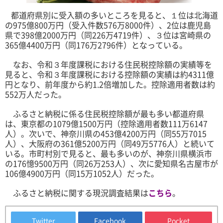
都道府県別に受入額の多いところを見ると、１位は北海道
の975億800万円（受入件数576万8000件）、2位は鹿児島
県で398億2000万円（同226万4719件）、３位は宮崎県の
365億4400万円（同176万2796件）となっている。
なお、令和３年度課税における住民税控除額の実績等を
見ると、令和３年度課税における控除額の実績は約4311億
円となり、前年度から約1.2倍増加した。控除適用者数は約
552万人だった。
ふるさと納税に係る住民税控除額が最も多い都道府県
は、東京都の1079億1500万円（控除適用者数111万6147
人）。次いで、神奈川県の453億4200万円（同55万7015
人）、大阪府の361億5200万円（同49万5776人）と続いて
いる。市町村別で見ると、最も多いのが、神奈川県横浜市
の176憶9500万円（同26万253人）、次に愛知県名古屋市が
106億4900万円（同15万1052人）だった。
ふるさと納税に関する現況調査結果は
こちら
。
Twitter
Facebook
Pocket