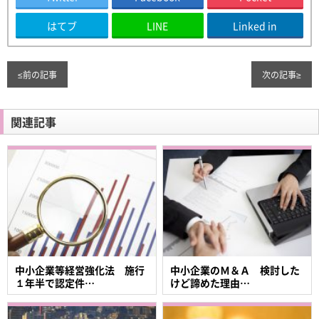
はてブ
LINE
Linked in
≤
前の記事
次の記事
≥
関連記事
中小企業等経営強化法 施行
中小企業のＭ＆Ａ 検討した
１年半で認定件…
けど諦めた理由…