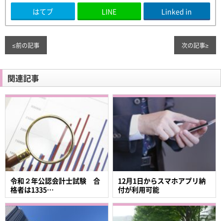
はてブ
LINE
Linked in
≤
前の記事
次の記事
≥
関連記事
令和２年公認会計士試験 合
12月1日からスマホアプリ納
格者は1335…
付が利用可能