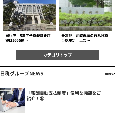
国税庁 5年度予算概算要求
最高裁 組織再編の行為計算
額は6555億…
否認規定 上告…
カテゴリトップ
日税グループNEWS
more
「報酬自動支払制度」便利な機能をご
紹介！⑤