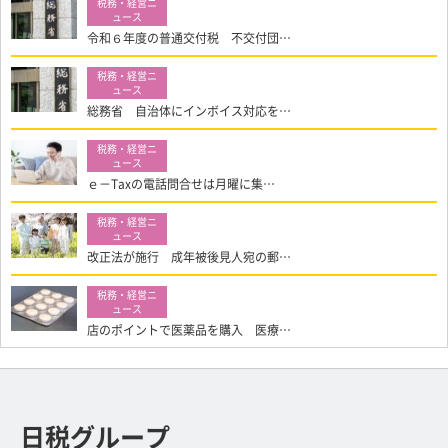
令和６年度の普通交付税 不交付団…
総務省 自治体にインボイス対応を…
ｅ－Taxの電話問合せは月曜に集…
改正法が施行 成年被後見人宛の郵…
店のポイントで医薬品を購入 医療…
日税グループ