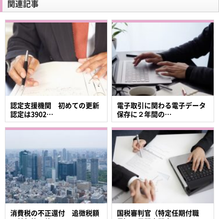
関連記事
認定支援機関 初めての更新
電子取引に関わる電子データ
認定は3902…
保存に２年間の…
消費税の不正還付 追徴税額
国税審判官（特定任期付職