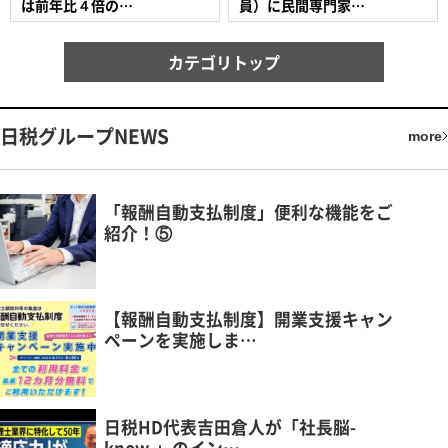
は前年比４倍の…
員）に民間専門家…
カテゴリトップ
日税グループNEWS
more
「報酬自動支払制度」便利な機能をご
紹介！⑤
【報酬自動支払制度】開業支援キャン
ペーンを実施しま…
日税HD代表吉田倉人が「社長脳-
know-」のイン…