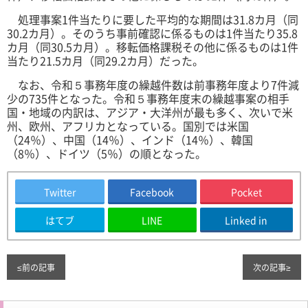
処理事案1件当たりに要した平均的な期間は31.8カ月（同
30.2カ月）。そのうち事前確認に係るものは1件当たり35.8
カ月（同30.5カ月）。移転価格課税その他に係るものは1件
当たり21.5カ月（同29.2カ月）だった。
なお、令和５事務年度の繰越件数は前事務年度より7件減
少の735件となった。令和５事務年度末の繰越事案の相手
国・地域の内訳は、アジア・大洋州が最も多く、次いで米
州、欧州、アフリカとなっている。国別では米国
（24％）、中国（14％）、インド（14％）、韓国
（8％）、ドイツ（5％）の順となった。
Twitter
Facebook
Pocket
はてブ
LINE
Linked in
≤
前の記事
次の記事
≥