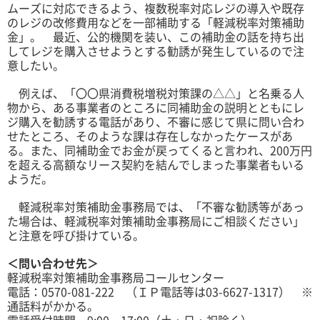
ムーズに対応できるよう、複数税率対応レジの導入や既存
のレジの改修費用などを一部補助する「軽減税率対策補助
金」。 最近、公的機関を装い、この補助金の話を持ち出
してレジを購入させようとする勧誘が発生しているので注
意したい。
例えば、「〇〇県消費税増税対策課の△△」と名乗る人
物から、ある事業者のところに同補助金の説明とともにレ
ジ購入を勧誘する電話があり、不審に感じて県に問い合わ
せたところ、そのような課は存在しなかったケースがあ
る。また、同補助金でお金が戻ってくると言われ、200万円
を超える高額なリース契約を結んでしまった事業者もいる
ようだ。
軽減税率対策補助金事務局では、「不審な勧誘等があっ
た場合は、軽減税率対策補助金事務局にご相談ください」
と注意を呼び掛けている。
＜問い合わせ先＞
軽減税率対策補助金事務局コールセンター
電話：0570-081-222 （ＩＰ電話等は03-6627-1317） ※
通話料がかかる。