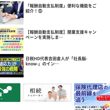
「報酬自動支払制度」便利な機能をご
紹介！⑤
【報酬自動支払制度】開業支援キャン
ペーンを実施しま…
日税HD代表吉田倉人が「社長脳-
know-」のイン…