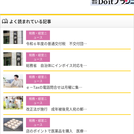
よく読まれている記事
令和６年度の普通交付税 不交付団…
総務省 自治体にインボイス対応を…
ｅ－Taxの電話問合せは月曜に集…
改正法が施行 成年被後見人宛の郵…
店のポイントで医薬品を購入 医療…