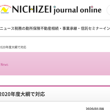
ニュース
税務の勘所
保険
不動産
相続・事業承継・信託
セミナー
イ
020年度大綱で対応
s News
020年度大綱で対応
2020/01/08