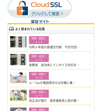
よく読まれている記事
令和６年度の普通交付税 不交付団…
総務省 自治体にインボイス対応を…
ｅ－Taxの電話問合せは月曜に集…
改正法が施行 成年被後見人宛の郵…