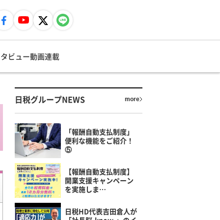
ンタビュー
動画
連載
日税グループNEWS
more
「報酬自動支払制度」
便利な機能をご紹介！
⑤
【報酬自動支払制度】
開業支援キャンペーン
を実施しま…
日税HD代表吉田倉人が
「社長脳-know-」のイ