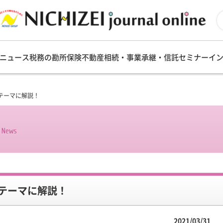
ニュース
税務の勘所
保険
不動産
相続・事業承継・信託
セミナー
イ
テーマに解説！
s News
テーマに解説！
2021/03/31