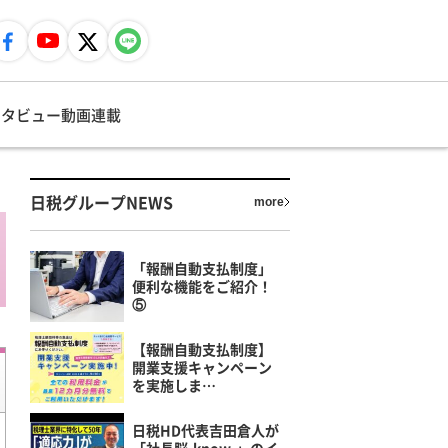
ンタビュー
動画
連載
日税グループNEWS
more
「報酬自動支払制度」
便利な機能をご紹介！
⑤
【報酬自動支払制度】
開業支援キャンペーン
を実施しま…
日税HD代表吉田倉人が
「社長脳-know-」のイ