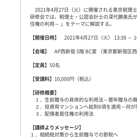
2021年4月27日（火）に開催される東京税
研修会では、税理士・公認会計士の深代勝美氏
住権の利用～ 」をテーマに解説する。
【開催日時】
2021年4月27日（火） 13:30 ～ 
【会場】
AP西新宿 5階 BC室 （東京都新宿区西
【定員】
50名
【受講料】
10,000円（税込）
【研修概要】
１．生前贈与の具体的な利用法～暦年贈与の廃
２．投資用マンションへ総則6項を適用～何が
３．配偶者居住権の利用法
【講師よりメッセージ】
１．相続税対策から生前贈与での節税へ