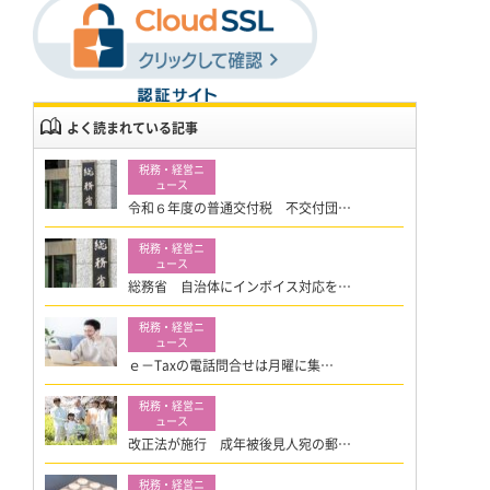
よく読まれている記事
令和６年度の普通交付税 不交付団…
総務省 自治体にインボイス対応を…
ｅ－Taxの電話問合せは月曜に集…
改正法が施行 成年被後見人宛の郵…