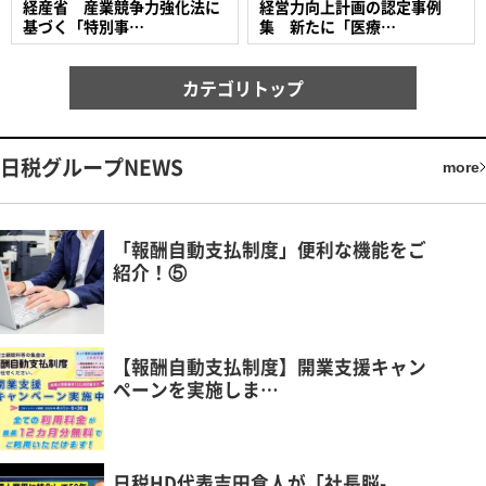
経産省 産業競争力強化法に
経営力向上計画の認定事例
基づく「特別事…
集 新たに「医療…
カテゴリトップ
日税グループNEWS
more
「報酬自動支払制度」便利な機能をご
紹介！⑤
【報酬自動支払制度】開業支援キャン
ペーンを実施しま…
日税HD代表吉田倉人が「社長脳-