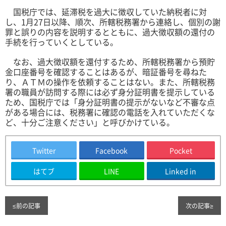
国税庁では、延滞税を過大に徴収していた納税者に対
し、1月27日以降、順次、所轄税務署から連絡し、個別の謝
罪と誤りの内容を説明するとともに、過大徴収額の還付の
手続を行っていくとしている。
なお、過大徴収額を還付するため、所轄税務署から預貯
金口座番号を確認することはあるが、暗証番号を尋ねた
り、ＡＴＭの操作を依頼することはない。また、所轄税務
署の職員が訪問する際には必ず身分証明書を提示している
ため、国税庁では「身分証明書の提示がないなど不審な点
がある場合には、税務署に確認の電話を入れていただくな
ど、十分ご注意ください」と呼びかけている。
Twitter
Facebook
Pocket
はてブ
LINE
Linked in
≤
前の記事
次の記事
≥