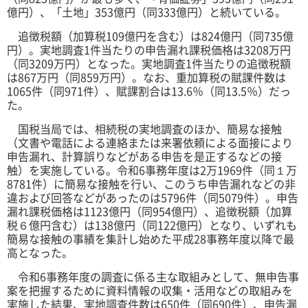
億円）、「土地」353億円（同333億円）と続いている。
追徴税額（加算税109億円を含む）は824億円（同735億
円）。実地調査1件当たりの申告漏れ課税価格は3208万円
（同3209万円）となった。実地調査1件当たりの追徴税額
は867万円（同859万円）。なお、重加算税の賦課件数は
1065件（同971件）、賦課割合は13.6％（同13.5％）だっ
た。
国税当局では、相続税の実地調査のほか、簡易な接触
（文書や電話による連絡または来署依頼による面接により
申告漏れ、計算誤りなどがある申告を是正するなどの接
触）を実施している。令和6事務年度は2万1969件（同１万
8781件）に簡易な接触を行い、このうち申告漏れなどの非
違および回答などがあったのは5796件（同5079件）。申告
漏れ課税価格は1123億円（同954億円）、追徴税額（加算
税６億円含む）は138億円（同122億円）となり、いずれも
簡易な接触の事績を集計し始めた平成28事務年度以降で最
高となった。
令和6事務年度の調査に係る主な取組みとして、無申告事
案を把握するために資料情報の収集・活用などの取組みを
実施した結果、実地調査件数は650件（同690件）、申告漏