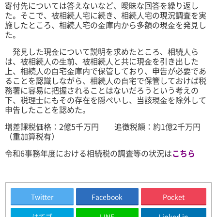
寄付先については答えないなど、曖昧な回答を繰り返し
た。そこで、被相続⼈宅に続き、相続⼈宅の現況調査を実
施したところ、相続⼈宅の⾦庫内から多額の現⾦を発⾒し
た。
発⾒した現⾦について説明を求めたところ、相続⼈ら
は、被相続⼈の⽣前、被相続⼈と共に現⾦を引き出した
上、相続⼈の⾃宅⾦庫内で保管しており、申告が必要であ
ることを認識しながら、相続⼈の⾃宅で保管しておけば税
務署に容易に把握されることはないだろうという考えの
下、税理⼠にもその存在を隠ぺいし、当該現⾦を除外し
て
申告したことを認めた。
増差課税価格：2億5千万円 追徴税額：約1億2千万円
（重加算税有）
令和6事務年度における相続税の調査等の状況は
こちら
Twitter
Facebook
Pocket
はてブ
LINE
Linked in