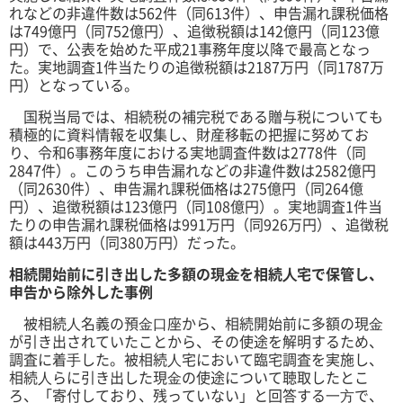
れなどの非違件数は562件（同613件）、申告漏れ課税価格
は749億円（同752億円）、追徴税額は142億円（同123億
円）で、公表を始めた平成21事務年度以降で最高となっ
た。実地調査1件当たりの追徴税額は2187万円（同1787万
円）となっている。
国税当局では、相続税の補完税である贈与税についても
積極的に資料情報を収集し、財産移転の把握に努めてお
り、令和6事務年度における実地調査件数は2778件（同
2847件）。このうち申告漏れなどの非違件数は2582億円
（同2630件）、申告漏れ課税価格は275億円（同264億
円）、追徴税額は123億円（同108億円）。実地調査1件当
たりの申告漏れ課税価格は991万円（同926万円）、追徴税
額は443万円（同380万円）だった。
相続開始前に引き出した多額の現⾦を相続⼈宅で保管し、
申告から除外した事例
被相続⼈名義の預⾦⼝座から、相続開始前に多額の現⾦
が引き出されていたことから、その使途を解明するため、
調査に着⼿した。被相続⼈宅において臨宅調査を実施し、
相続⼈らに引き出した現⾦の使途について聴取したとこ
ろ、「寄付しており、残っていない」と回答する⼀⽅で、