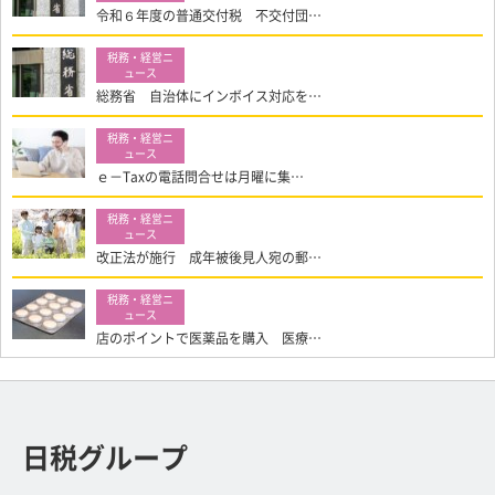
令和６年度の普通交付税 不交付団…
総務省 自治体にインボイス対応を…
ｅ－Taxの電話問合せは月曜に集…
改正法が施行 成年被後見人宛の郵…
店のポイントで医薬品を購入 医療…
日税グループ