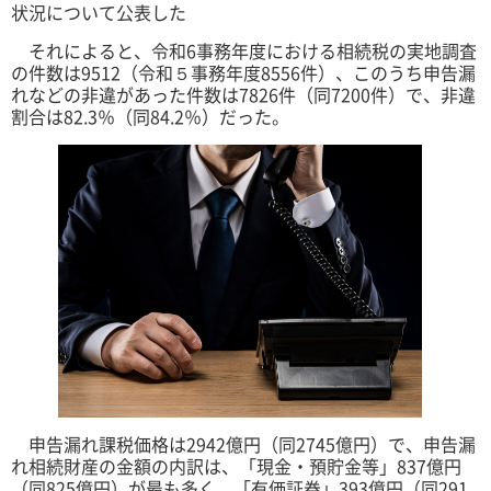
状況について公表した
それによると、令和6事務年度における相続税の実地調査
の件数は9512（令和５事務年度8556件）、このうち申告漏
れなどの非違があった件数は7826件（同7200件）で、非違
割合は82.3％（同84.2％）だった。
申告漏れ課税価格は2942億円（同2745億円）で、申告漏
れ相続財産の金額の内訳は、「現金・預貯金等」837億円
（同825億円）が最も多く、「有価証券」393億円（同291