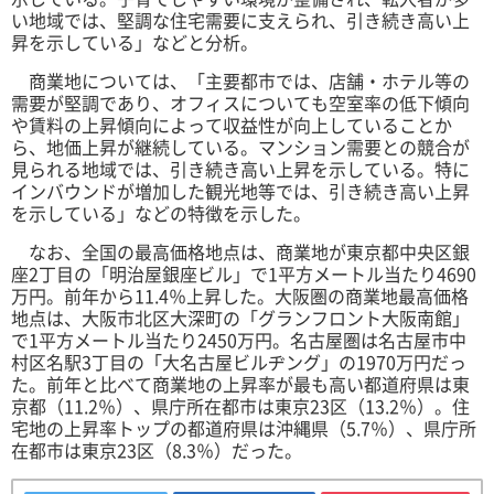
い地域では、堅調な住宅需要に支えられ、引き続き高い上
昇を示している」などと分析。
商業地については、「主要都市では、店舗・ホテル等の
需要が堅調であり、オフィスについても空室率の低下傾向
や賃料の上昇傾向によって収益性が向上していることか
ら、地価上昇が継続している。マンション需要との競合が
見られる地域では、引き続き高い上昇を示している。特に
インバウンドが増加した観光地等では、引き続き高い上昇
を示している」などの特徴を示した。
なお、全国の最高価格地点は、商業地が東京都中央区銀
座2丁目の「明治屋銀座ビル」で1平方メートル当たり4690
万円。前年から11.4％上昇した。大阪圏の商業地最高価格
地点は、大阪市北区大深町の「グランフロント大阪南館」
で1平方メートル当たり2450万円。名古屋圏は名古屋市中
村区名駅3丁目の「大名古屋ビルヂング」の1970万円だっ
た。前年と比べて商業地の上昇率が最も高い都道府県は東
京都（11.2％）、県庁所在都市は東京23区（13.2％）。住
宅地の上昇率トップの都道府県は沖縄県（5.7％）、県庁所
在都市は東京23区（8.3％）だった。