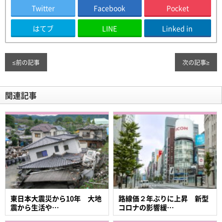
Twitter
Facebook
Pocket
はてブ
LINE
Linked in
≤
前の記事
次の記事
≥
関連記事
東日本大震災から10年 大地
路線価２年ぶりに上昇 新型
震から生活や…
コロナの影響緩…