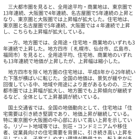
三大都市圏を見ると、全用途平均・商業地は、東京圏で
13年連続、大阪圏で4年連続、名古屋圏で5年連続の上昇と
なり、東京圏と大阪圏では上昇幅が拡大した。住宅地は、
東京圏と名古屋圏で5年連続、大阪圏では４年連続で上昇
し、こちらも上昇幅が拡大している。
一方、地方圏では、全用途・住宅地・商業地のいずれも3
年連続で上昇した。地方四市（ 札幌市、仙台市、広島市、
福岡市）を見ると、全用途平均、住宅地、商業地のいずれ
も13年連続で地価が上昇したが、上昇幅は縮小した。
地方四市を除く地方圏の住宅地は、平成8年から29年続い
た下落が横ばいに転じた。全国の地価は、景気が緩やかに
回復している中、地域や用途により差があるものの、三大
都市圏では上昇幅が拡大し、地方圏でも上昇傾向が継続す
るなど、全体として上昇基調が続いている。
国土交通省では、全国の地価動向として、住宅地は「住
宅需要は引き続き堅調であり、地価上昇が継続している。
特に東京圏や大阪圏の中心部において高い上昇を示してい
る。リゾート地域等では、別荘・コンドミニアムや移住
者、従業員向けの住宅需要を背景に、引き続き高い上昇を
示している。子育てしやすい環境が整備され、転入者が多