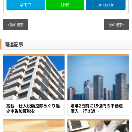
はてブ
LINE
Linked in
≤
前の記事
次の記事
≥
関連記事
高裁 仕入税額控除めぐり過
贈与2日前に15億円の不動産
少申告加算税を…
購入 行き過…