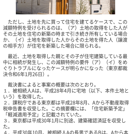
ただし、土地を先に買って住宅を建てるケースで、この
減額特例を受けられるのは、（ア）土地の取得をした人が
その土地を住宅の新築の時まで引き続き所有している場合
か、（イ）土地を取得した人からその土地を得た
人（譲渡
の相手方）が住宅を新築した場合に限られる。
最近、土地を取得した親とその子が住宅建築している最
中に相続が発生し、この減額特例の要件（ア）（イ）をめ
ぐりトラブルになったケースが明らかになった（東京都裁
決令和6年1月26日）。
裁決書によると事案の概要は次のとおり。
１．被相続人Aは、平成28年4月に宅地（以下、本件土地と
いう）を取得した。
２．課税庁である東京都は平成28年8月、Aから不動産取得
税申告書を収受した。この摘要欄には、「住宅新築予定」
「軽減適用予定」と記載されていた。
３．東京都は平成30年1月に別途、建築確認済証を収受し
た。
４．平成30年10月、被相続人Aの長男であるBは、Aから本