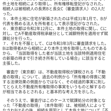
件土地を相続により取得し、所有権移転登記がなされた。
相続人は被相続人の長男Bと長女C（審査請求人）の2人だ
った。
５．本件土地に住宅が新築されたのは平成31年1月で、Bが
代表を務める法人を所有者として表示登記がなされた。
６．東京都は令和2年12月に、本件土地の取得に関し、Cに
対し、亡A不動産取得税承継分として減額特例を適用せず賦
課処分を行った。
７．それを不服として、Cは令和3年3月に審査請求をした。
Bは取得者Aから相続により本件土地を取得したものである
から、「当該取得をした者が当該土地を当該特例適用住宅
の新築の時まで引き続き所有している場合」に該当すると
主張した。
審査庁（東京都）は、不動産取得税が課税される「不動
産の取得」について、過去の判例から「所有権の得喪に関
する法律効果の側面からではなく、その経過的事実に則し
てとらえた不動産所有権取得の事実をいうものと
解するの
が相当であるとされる」と基本的な考え方を示した。
そのうえで、審査庁はこのケースで賦課処分の対象とな
った「不動産の取得」（本件取得）は、被相続人によって
なされBはその後、相続を原因として本件土地について「不