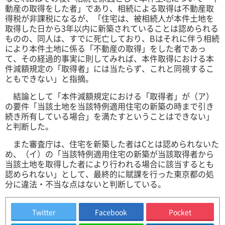
動産の取得をした者」であり、相続による取得は不動産取
得税が非課税になるが、「住宅は、被相続人が本件土地を
取得した日から3年以内に新築されていることは認められる
ものの、同人は、すでに死亡しており、Bはそれに伴う相続
により本件土地に係る「不動産の取得」をした者であっ
て、その経過的事実に則してみれば、本件取得における本
件減額規定の「取得者」には当た
らず、これと同視するこ
ともできない」と指摘。
結論として「本件減額規定における「取得者」が（ア）
の要件「当該土地を当該特例適用住宅の新築の時まで引き
続き所有している場合」を満たすということはできない」
と判断した。
また審査庁は、住宅を新築した者はCとは認められないた
め、（イ）の「当該特例適用住宅の新築が当該取得者から
当該土地を取得した者により行われる場合に該当するとも
認められない」として、最終的に賦課を行った東京都の処
分に違法・不当な点はないと判断している。
Twitter
Facebook
Pocket