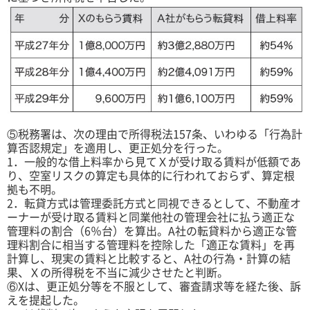
⑤税務署は、次の理由で所得税法157条、いわゆる「行為計
算否認規定」を適用し、更正処分を行った。
1．一般的な借上料率から見てＸが受け取る賃料が低額であ
り、空室リスクの算定も具体的に行われておらず、算定根
拠も不明。
2．転貸方式は管理委託方式と同視できるとして、不動産オ
ーナーが受け取る賃料と同業他社の管理会社に払う適正な
管理料の割合（6％台）を算出。A社の転貸料から適正な管
理料割合に相当する管理料を控除した「適正な賃料」を再
計算し、現実の賃料と比較すると、A社の行為・計算の結
果、Ｘの所得税を不当に減少させたと判断。
⑥Xは、更正処分等を不服として、審査請求等を経た後、訴
えを提起した。