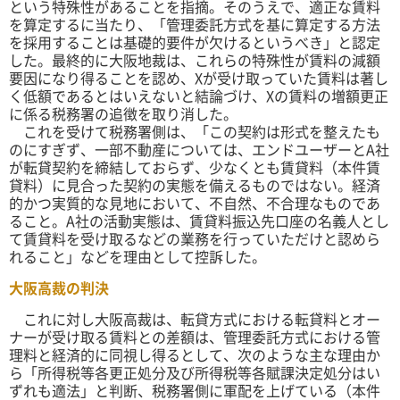
という特殊性があることを指摘。そのうえで、適正な賃料
を算定するに当たり、「管理委託方式を基に算定する方法
を採用することは基礎的要件が欠けるというべき」と認定
した。最終的に大阪地裁は、これらの特殊性が賃料の減額
要因になり得ることを認め、Xが受け取っていた賃料は著し
く低額であるとはいえないと結論づけ、Xの賃料の増額更正
に係る税務署の追徴を取り消した。
これを受けて税務署側は、「この契約は形式を整えたも
のにすぎず、一部不動産については、エンドユーザーとA社
が転貸契約を締結しておらず、少なくとも賃貸料（本件賃
貸料）に見合った契約の実態を備えるものではない。経済
的かつ実質的な見地において、不自然、不合理なものであ
ること。A社の活動実態は、賃貸料振込先口座の名義人とし
て賃貸料を受け取るなどの業務を行っていただけと認めら
れること」などを理由として控訴した。
大阪高裁の判決
これに対し大阪高裁は、転貸方式における転貸料とオー
ナーが受け取る賃料との差額は、管理委託方式における管
理料と経済的に同視し得るとして、次のような主な理由か
ら「所得税等各更正処分及び所得税等各賦課決定処分はい
ずれも適法」と判断、税務署側に軍配を上げている（本件