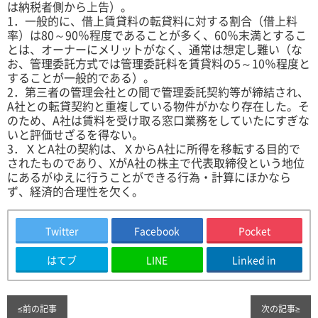
は納税者側から上告）。
1．一般的に、借上賃貸料の転貸料に対する割合（借上料
率）は80～90％程度であることが多く、60％末満とするこ
とは、オーナーにメリットがなく、通常は想定し難い（な
お、管理委託方式では管理委託料を賃貸料の5～10％程度と
することが一般的である）。
2．第三者の管理会社との間で管理委託契約等が締結され、
A社との転貸契約と重複している物件がかなり存在した。そ
のため、A社は賃料を受け取る窓口業務をしていたにすぎな
いと評価せざるを得ない。
3．ＸとA社の契約は、ＸからA社に所得を移転する目的で
されたものであり、XがA社の株主で代表取締役という地位
にあるがゆえに行うことができる行為・計算にほかなら
ず、経済的合理性を欠く。
Twitter
Facebook
Pocket
はてブ
LINE
Linked in
≤
前の記事
次の記事
≥