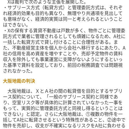
Xは裁判で次のような主張を展開した。
・サブリース方式（転貸方式）と管理委託方式は、それぞ
れ経済的効果も目的も異なり、無理やり共通項を見出して
も意味がなく、経済的実質は同一と考えられるということ
はできない。
・Xの保有する賃貸不動産は戸数が多く、物件ごとに管理委
託方式で業者に管理されるとしても煩雑になるため、A社に
一括した転貸方式で貸し付けることに合理性がある。ま
た、不動産経営主体を個人から会社へ移行するにあたり、A
社の信用を高め資産を増やすことや、売却予定物件の賃料
収入を除外しても事業運営に支障がないようにするといっ
た基準で賃料を設定しており、前回の税務調査では問題視
されなかった。
大阪地裁の判決
大阪地裁は、ＸとＡ社の間の転貸借を目的とするサブリ
ース契約について、「一般のサブリース契約と同様であ
り、空室リスク等が具体的に計算されていなかった一事を
もって、実質的に管理委託方式と同視し得るということは
できない」と認定。さらに大阪地裁は、①複数の物件を一
括してA社に転貸させるという特殊性があること、②途中で
物件を売却し、収支が不確実になるリスクをA社に負わせる