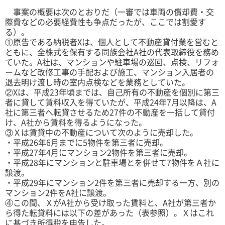
事案の概要は次のとおりだ（一審では車両の償却費・交
際費などの必要経費性も争点だったが、ここでは割愛す
る）。
①原告である納税者Xは、個人として不動産貸付業を営むと
ともに、全株式を保有する同族会社A社の代表取締役を務め
ていた。A社は、マンションや駐車場の巡回、点検、リフォ
ームなど改修工事の手配および施工、マンション入居者の
退去明け渡し時の室内点検などを業務としていた。
②Xは、平成23年頃までは、自己所有の不動産を個別に第三
者に貸して賃料収入を得ていたが、平成24年7月以降は、A
社に第三者へ転貸させるため27件の不動産を一括して貸付
け、A社から賃料を得るようになった。
③Ｘは賃貸中の不動産について次のように売却した。
・平成26年6月までに5物件を第三者に売却。
・平成27年4月にマンション2物件を第三者に売却。
・平成28年にマンションと駐車場とを併せて7物件をＡ社に
譲渡。
・平成29年にマンション2件を第三者に売却する一方、別の
マンション2件をA社に譲渡。
④この間、ＸがA社から受け取った賃料と、A社が第三者か
ら得た転貸料には以下の差があった（表参照）。Ｘはこれ
に基づき所得税を申告した。