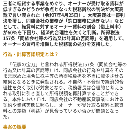
三者に転貸する事業をめぐり、オーナーが受け取る賃料が
低すぎるかどうかが争点となった税務訴訟の判決が大阪高
裁で言い渡された（令和7年4月25日）。大阪高裁は一審判
決を覆し、同族会社の業務が「窓口業務に過ぎない」など
として、転貸料に対するオーナー賃料の割合（借上料率）
が60％を下回り、経済的合理性を欠くと判断。所得税法
157条「同族会社等の行為又は計算の否認等」を適用して、
オーナーの賃料を増額した税務署の処分を支持した。
行為・計算否認規定とは？
「伝家の宝刀」と言われる所得税法157条（同族会社等の
行為又は計算の否認等）は、同族会社の行為や計算をその
まま認めた場合
に株主等の所得税負担を不当に減少させる
結果となるときに発動される。不自然・不合理で経済的合
理性を欠く取引が対象となり、税務署長は合理的と考えら
れる取引に引き直して所得税額を再計算することができ
る。本件においては、同族会社の不動産転貸事業における
契約や業務実態に照らし、オーナーが受け取る賃料と転貸
料との差額（利益）が見合っているか否かが問題となっ
た。
事案の概要