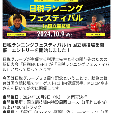
日税ランニングフェスティバル in 国立競技場を開
催
エントリーを開始しました！
日税グループが主催する税理士先生とその関与先のための
駅伝大会『日税EKIDEN』が『日税ランニングフェスティバ
ル』となって戻ってきます！
今回は日税グループ５０周年記念ということで、勝負の舞
台は国立競技場です！
ゲストに川内優輝選手、MCにM高史
さんを招いて盛大に開催します！
●
開催日
：2024年10月9日（水） ※雨天決行
●
開催場所
：国立競技場内特設周回コース（1周約1.4km）
および400mトラック
●
種目
： ①駅伝（4.2km×5区間）②リレーマラソン（1周