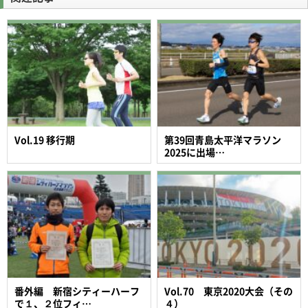
Vol.19 移行期
第39回青島太平洋マラソン
2025に出場…
番外編 新宿シティーハーフ
Vol.70 東京2020大会（その
で１、２位フィ…
４）