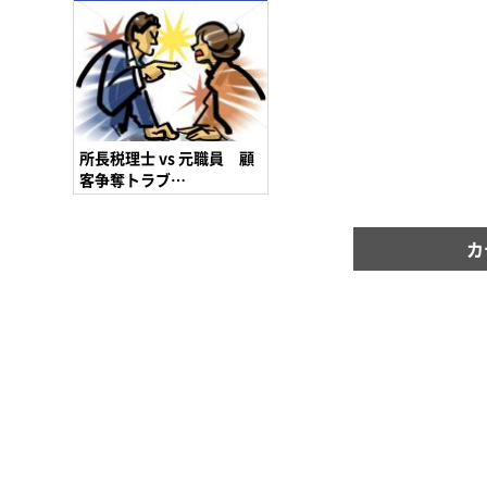
所長税理士 vs 元職員 顧
客争奪トラブ…
カ