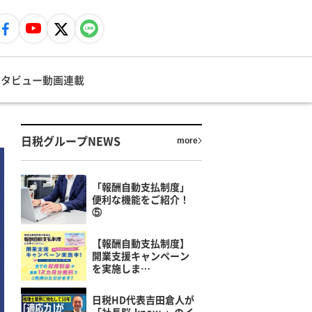
ンタビュー
動画
連載
日税グループNEWS
more
「報酬自動支払制度」
便利な機能をご紹介！
⑤
【報酬自動支払制度】
開業支援キャンペーン
を実施しま…
日税HD代表吉田倉人が
「社長脳-know-」のイ