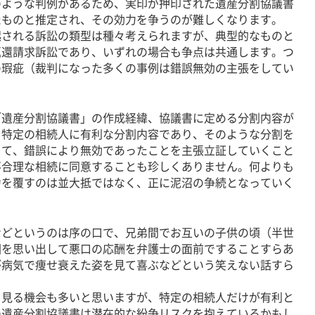
のような判例があるため、実印が押印された遺産分割協議書
たものと推定され、その効力を争うのが難しくなります。
される訴訟の類型は種々考えられますが、典型的なものと
返還請求訴訟であり、いずれの場合も争点は共通します。つ
の瑕疵（裁判になった多くの事例は錯誤無効の主張をしてい
遺産分割協議書」の作成経緯、協議書に定める分割内容が
、特定の相続人に有利な分割内容であり、そのような分割を
って、錯誤により無効であったことを主張立証していくこと
不合理な相続に同意することも珍しくありません。何よりも
力を覆すのは並大抵ではなく、正に泥沼の争続となっていく
どというのは序の口で、兄弟間でお互いの子供の頃（半世
因を思い出して悪口の応酬を弁護士の面前ですることすらあ
が病気で痩せ衰えた姿を見て喜ぶなどという笑えない話すら
見る機会も多いと思いますが、特定の相続人だけが有利と
の遺産分割協議書は潜在的な紛争リスクを抱えているかもし