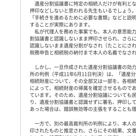
遺産分割協議書に特定の相続人だけが有利とな
押印などしないと思われる先生もいるでしょう
「手続きを進めるために必要な書類」などと説
することが実際にあります。
私が代理人を務めた事案でも、本人の意思能力
割協議書と認識しないまま押印させられ、さら
認識しないまま遺産分割がなされ（たことにさ
税務申告と相続税の納付まで本人の名義でなさ
しかし、一旦作成された遺産分割協議書の効力
所の判例（平成11年6月11日判決）は、「遺
相続財産について、その全部又は一部を、各相
によって、相続財産の帰属を確定させるもので
ています。そのため、遺産分割協議についても
り、遺産分割協議書と認識せずに署名、押印し
あった場合は、錯誤無効等の主張をすることも
一方で、別の最高裁判所の判例により、本人の
印されたものと推定され、さらにその結果、文