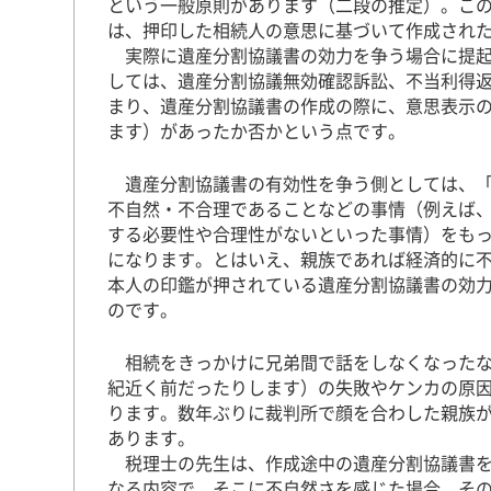
という一般原則があります（二段の推定）。こ
は、押印した相続人の意思に基づいて作成され
実際に遺産分割協議書の効力を争う場合に提起
しては、遺産分割協議無効確認訴訟、不当利得
まり、遺産分割協議書の作成の際に、意思表示
ます）があったか否かという点です。
遺産分割協議書の有効性を争う側としては、「
不自然・不合理であることなどの事情（例えば
する必要性や合理性がないといった事情）をも
になります。とはいえ、親族であれば経済的に
本人の印鑑が押されている遺産分割協議書の効
のです。
相続をきっかけに兄弟間で話をしなくなったな
紀近く前だったりします）の失敗やケンカの原
ります。数年ぶりに裁判所で顔を合わした親族
あります。
税理士の先生は、作成途中の遺産分割協議書を
なる内容で、そこに不自然さを感じた場合、そ