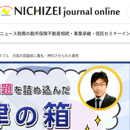
ニュース
税務の勘所
保険
不動産
相続・事業承継・信託
セミナー
イ
ラブル 内容の認識前に署名・押印させられた事例