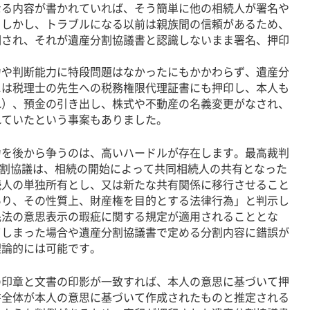
る内容が書かれていれば、そう簡単に他の相続人が署名や
。しかし、トラブルになる以前は親族間の信頼があるため、
明され、それが遺産分割協議書と認識しないまま署名、押印
や判断能力に特段問題はなかったにもかかわらず、遺産分
には税理士の先生への税務権限代理証書にも押印し、本人も
れ）、預金の引き出し、株式や不動産の名義変更がなされ、
れていたという事案もありました。
を後から争うのは、高いハードルが存在します。最高裁判
産分割協議は、相続の開始によって共同相続人の共有となった
続人の単独所有とし、又は新たな共有関係に移行させること
あり、その性質上、財産権を目的とする法律行為」と判示し
民法の意思表示の瑕疵に関する規定が適用されることとな
てしまった場合や遺産分割協議書で定める分割内容に錯誤が
理論的には可能です。
印章と文書の印影が一致すれば、本人の意思に基づいて押
書全体が本人の意思に基づいて作成されたものと推定される