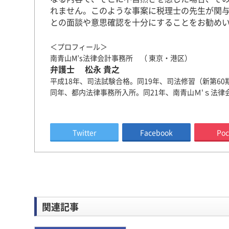
れません。このような事案に税理士の先生が関
との面談や意思確認を十分にすることをお勧め
＜プロフィール＞
南青山M’s法律会計事務所 （ 東京・港区）
弁護士 松永 貴之
平成18年、司法試験合格。同19年、司法修習（新第6
同年、都内法律事務所入所。同21年、南青山Ｍ'ｓ法律
Twitter
Facebook
Poc
関連記事