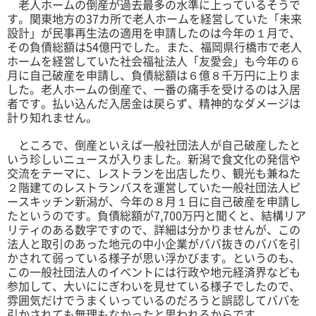
老人ホームの倒産が過去最多の水準に上っているそうで
す。関東地方の37カ所で老人ホームを経営していた「未来
設計」が民事再生法の適用を申請したのは今年の１月で、
その負債総額は54億円でした。また、福岡県行橋市で老人
ホームを経営していた社会福祉法人「友愛会」も今年の６
月に自己破産を申請し、負債総額は６億８千万円に上りま
した。老人ホームの倒産で、一番の痛手を受けるのは入居
者です。払い込んだ入居金は戻らず、精神的なダメージは
計り知れません。
ところで、倒産といえば一般社団法人が自己破産したと
いう珍しいニュースが入りました。新潟で食文化の発信や
交流をテーマに、レストランを出店したり、観光も兼ねた
２階建てのレストランバスを運営していた一般社団法人ピ
ースキッチン新潟が、今年の８月１日に自己破産を申請し
たというのです。負債総額が7,700万円と聞くと、結構リア
リティのある数字ですので、詳細は分かりませんが、この
法人と取引のあった地元の中小企業がババ抜きのババを引
かされて弱っている様子が思い浮かびます。というのも、
この一般社団法人のイベントには行政や地元経済界なども
参加して、大いににぎわいを見せている様子でしたので、
雰囲気だけでうまくいっているのだろうと誤認してババを
引かされても無理もなかったと思われるからです。