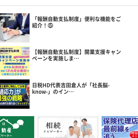
「報酬自動支払制度」便利な機能をご
紹介！⑤
【報酬自動支払制度】開業支援キャン
ペーンを実施しま…
日税HD代表吉田倉人が「社長脳-
know-」のイン…