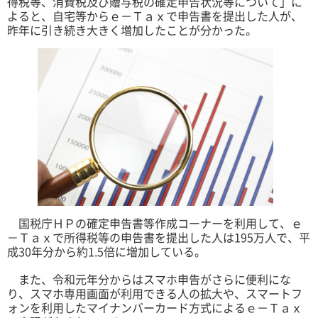
得税等、消費税及び贈与税の確定申告状況等について」に
よると、自宅等からｅ－Ｔａｘで申告書を提出した人が、
昨年に引き続き大きく増加したことが分かった。
国税庁ＨＰの確定申告書等作成コーナーを利用して、ｅ
－Ｔａｘで所得税等の申告書を提出した人は
195
万人で、平
成
30
年分から約
1.5
倍に増加している。
また、令和元年分からはスマホ申告がさらに便利にな
り、スマホ専用画面が利用できる人の拡大や、スマートフ
ォンを利用したマイナンバーカード方式によるｅ－Ｔａｘ