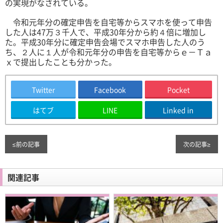
の実現がなされている。
令和元年分の確定申告を自宅等からスマホを使って申告
した人は
47
万３千人で、平成
30
年分から約４倍に増加し
た。平成
30
年分に確定申告会場でスマホ申告した人のう
ち、２人に１人が令和元年分の申告を自宅等からｅ－Ｔａ
ｘで提出したことも分かった。
Twitter
Facebook
Pocket
はてブ
LINE
Linked in
≤
前の記事
次の記事
≥
関連記事