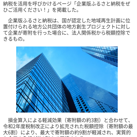
納税を活用を呼びかけるページ「企業版ふるさと納税をぜ
ひご活用ください！」を掲載した。
企業版ふるさと納税は、国が認定した地域再生計画に位
置付けられる地方公共団体の地方創生プロジェクトに対し
て企業が寄附を行った場合に、法人関係税から税額控除で
きるもの。
損金算入による軽減効果（寄附額の約3割）と合わせて、
令和2年度税制改正により拡充された税額控除（寄附額の最
大6割）により、最大で寄附額の約9割が軽減され、実質的