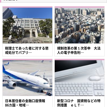
税理士であった者に対する懲
規制改革の第１次答申 大法
戒処分でパブリ…
人の電子申告利…
日本居住者の金融口座情報
新型コロナ 固資税などの特
86カ国・地域…
例措置 ｅＬＴ…