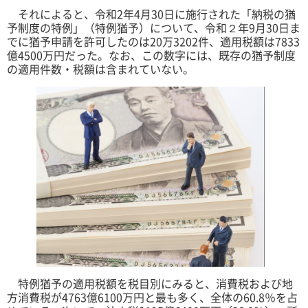
それによると、令和2年4月30日に施行された「納税の猶
予制度の特例」（特例猶予）について、令和２年9月30日ま
でに猶予申請を許可したのは20万3202件、適用税額は7833
億4500万円だった。なお、この数字には、既存の猶予制度
の適用件数・税額は含まれていない。
特例猶予の適用税額を税目別にみると、消費税および地
方消費税が4763億6100万円と最も多く、全体の60.8％を占