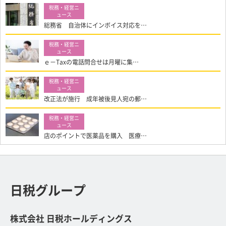
総務省 自治体にインボイス対応を…
ｅ－Taxの電話問合せは月曜に集…
改正法が施行 成年被後見人宛の郵…
店のポイントで医薬品を購入 医療…
日税グループ
株式会社 日税ホールディングス