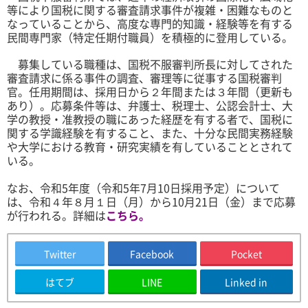
等により国税に関する審査請求事件が複雑・困難なものと
なっていることから、高度な専門的知識・経験等を有する
民間専門家（特定任期付職員）を積極的に登用している。
募集している職種は、国税不服審判所長に対してされた
審査請求に係る事件の調査、審理等に従事する国税審判
官。任用期間は、採用日から２年間または３年間（更新も
あり）。応募条件等は、弁護士、税理士、公認会計士、大
学の教授・准教授の職にあった経歴を有する者で、国税に
関する学識経験を有すること、また、十分な民間実務経験
や大学における教育・研究実績を有していることとされて
いる。
なお、令和5年度（令和5年7月10日採用予定）について
は、令和４年８月１日（月）から10月21日（金）まで応募
が行われる。
詳細は
こちら。
Twitter
Facebook
Pocket
はてブ
LINE
Linked in