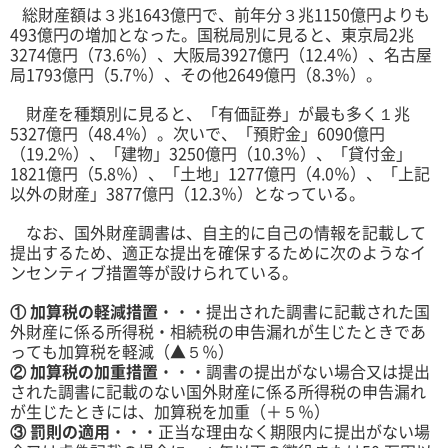
総財産額は３兆1643億円で、前年分３兆1150億円よりも
493億円の増加となった。国税局別に見ると、東京局2兆
3274億円（73.6％）、大阪局3927億円（12.4％）、名古屋
局1793億円（5.7％）、その他2649億円（8.3％）。
財産を種類別に見ると、「有価証券」が最も多く１兆
5327億円（48.4％）。次いで、「預貯金」6090億円
（19.2％）、「建物」3250億円（10.3％）、「貸付金」
1821億円（5.8％）、「土地」1277億円（4.0％）、「上記
以外の財産」3877億円（12.3％）となっている。
なお、国外財産調書は、自主的に自己の情報を記載して
提出するため、適正な提出を確保するために次のようなイ
ンセンティブ措置等が設けられている。
①
加算税の軽減措置
・・・提出された調書に記載された国
外財産に係る所得税・相続税の申告漏れが生じたときであ
っても加算税を軽減（▲５％）
②
加算税の加重措置
・・・調書の提出がない場合又は提出
された調書に記載のない国外財産に係る所得税の申告漏れ
が生じたときには、加算税を加重（＋５％）
③
罰則の適用
・・・正当な理由なく期限内に提出がない場