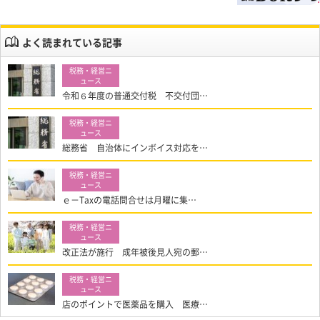
よく読まれている記事
令和６年度の普通交付税 不交付団…
総務省 自治体にインボイス対応を…
ｅ－Taxの電話問合せは月曜に集…
改正法が施行 成年被後見人宛の郵…
店のポイントで医薬品を購入 医療…