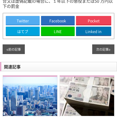
合又は虚偽記載の場合に、１年以下の懲役または50 万円以
下の罰金
Twitter
Facebook
Pocket
はてブ
LINE
Linked in
≤
前の記事
次の記事
≥
関連記事