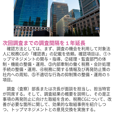
次回調査までの調査間隔を１年延長
確認方法としては、まず、調査の機会を利用して対象法
人に税務CGの「確認表」の記載を依頼。確認項目は、①ト
ップマネジメントの関与・指導、②経理・監査部門の体
制・機能の整備・運用、③内部牽制の働く税務・会計処理
手続の整備・運用、④税務に関する情報及び再発防止策の
社内への周知、⑤不適切な行為の抑制策の整備・運用の５
項目。
調査（査察）部長または次長が面談を担当し、担当特官
が同席する。そして、調査結果の概要を説明し、その是正
事項の再発防止に向けた取組を含め、税務CGについて、改
善が必要な箇所に関して、効果的な取組事例を紹介しつ
つ、トップマネジメントとの意見交換を実施する。