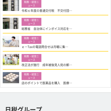
令和６年度の普通交付税 不交付団…
総務省 自治体にインボイス対応を…
ｅ－Taxの電話問合せは月曜に集…
改正法が施行 成年被後見人宛の郵…
店のポイントで医薬品を購入 医療…
日税グループ