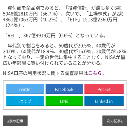
買付額を商品別でみると、「投資信託」が最も多く3兆
5048億2810万円（56.7％）、次いで、「上場株式」が2兆
4861億7063万円（40.2%）、「ETF」1513億2360万円
（2.4%）、
「REIT 」367億9919万円（0.6%）となっている。
年代別で割合をみると、50歳代が20.5％、40歳代が
20.0％、60歳代が18.9％、30歳代が16.0％、20歳代が5.8％
となっており、一定の世代に集中することなく、NISAが幅
広い年齢層に買い付けられていることが分かる。
NISA口座の利用状況に関する調査結果は
こちら
。
Twitter
Facebook
Pocket
はてブ
LINE
Linked in
≤
前の記事
次の記事
≥