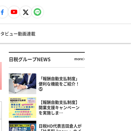
ンタビュー
動画
連載
日税グループNEWS
more
「報酬自動支払制度」
便利な機能をご紹介！
⑤
【報酬自動支払制度】
開業支援キャンペーン
を実施しま…
日税HD代表吉田倉人が
「社長脳-know-」のイ