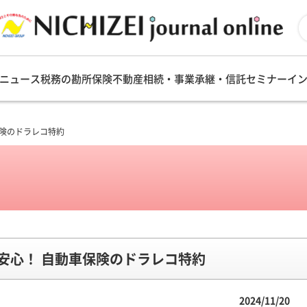
ニュース
税務の勘所
保険
不動産
相続・事業承継・信託
セミナー
イ
保険のドラレコ特約
安心！ 自動車保険のドラレコ特約
2024/11/20