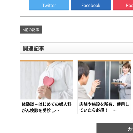
Twitter
Facebook
Poc
≤
前の記事
関連記事
体験談～はじめての婦人科
店舗や施設を所有、使用し
ていたら必須！ …
がん検診を受診し…
カ