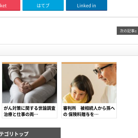
ket
はてブ
Linked in
次の記事
≥
がん対策に関する世論調査
審判所 被相続人から孫へ
治療と仕事の両…
の 保険料贈与を…
テゴリトップ