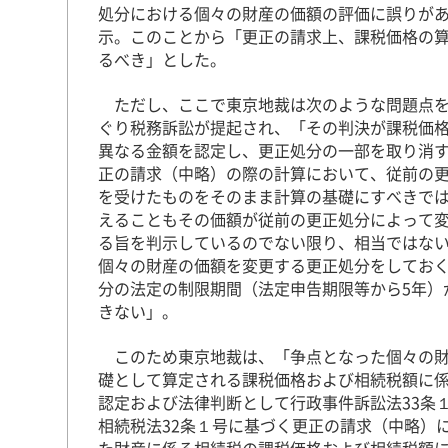
処分における個々の財産の価額の評価に誤りが
示。このことから「更正の請求上、課税価格の
るべき」とした。
ただし、ここで東京地裁は次のような問題点を
ぐり税務訴訟が提起され、「その判決が課税価
異なる金額を認定し、更正処分の一部を取り消す
正の請求（中略）の際の計算において、従前の
を受けたものをそのまま計算の基礎にすべきで
えることもその価額が従前の更正処分によって
る旨を判示しているのでない限り、相当ではな
個々の財産の価額を変更する更正処分をしてお
分の法定の制限期間（法定申告期限等から5年）
きない」。
このため東京地裁は、「争点となった個々の財
礎として算定される課税価格および相続税額に
認定および法律判断として行政事件訴訟法33条
相続税法32条１号に基づく更正の請求（中略）