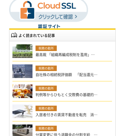
よく読まれている記事
最高裁 「組織再編成税制を濫用」…
自社株の相続税評価額 「配当還元…
判例等からひもとく交際費の基礎的…
入居者付きの賃貸不動産を転売 消…
分掌変更に伴う退職金の分割支給 …