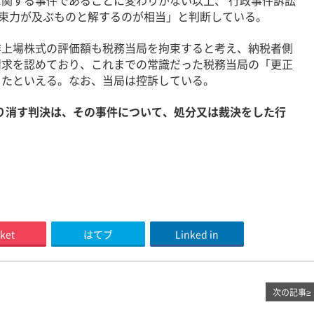
関する事件であることに変わりがない以上、 行政事件訴訟
拘束力が及ぶものと解するのが相当」と判断している。
上場株式の評価額も税務当局を拘束すると考え、納税者側
請求を認めており、これまでの常識だった税務当局の「更正
ったといえる。なお、当局は控訴している。
取り消す判決は、その事件について、処分又は裁決をした行
ket
はてブ
Linked in
次の記事
≥