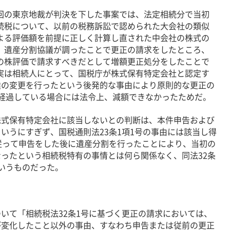
の東京地裁が判決を下した事案では、法定相続分で当初
続税について、以前の税務訴訟で認められた大会社の類似
よる評価額を前提に正しく計算し直された中会社の株式の
、遺産分割協議が調ったことで更正の請求をしたところ、
の株評価で請求すべきだとして増額更正処分をしたことで
実は相続人にとって、国税庁が株式保有特定会社と認定す
達の変更を行ったという後発的な事由により原則的な更正の
経過している場合には法令上、減額できなかったためだ。
式保有特定会社に該当しないとの判断は、本件申告および
いうにすぎず、国税通則法23条1項1号の事由には該当し得
従って申告をした後に遺産分割を行ったことにより、当初の
ったという相続税特有の事情とは何ら関係なく、同法32条
いうものだった。
て「相続税法32条1号に基づく更正の請求においては、
が変化したこと以外の事由、すなわち申告または従前の更正