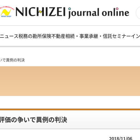
ニュース
税務の勘所
保険
不動産
相続・事業承継・信託
セミナー
イ
いで異例の判決
評価の争いで異例の判決
2018/11/06