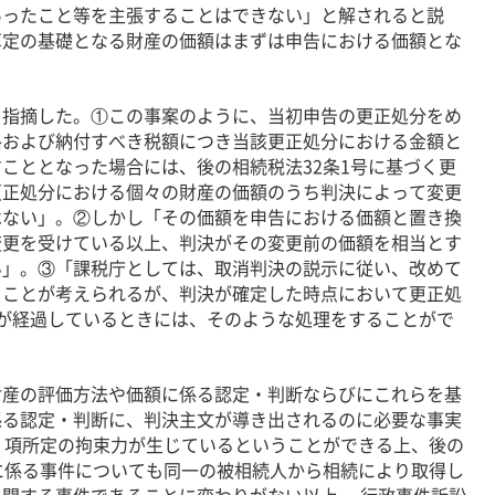
あったこと等を主張することはできない」と解されると説
算定の基礎となる財産の価額はまずは申告における価額とな
指摘した。①この事案のように、当初申告の更正処分をめ
格および納付すべき税額につき当該更正処分における金額と
こととなった場合には、後の相続税法32条1号に基づく更
更正処分における個々の財産の価額のうち判決によって変更
はない」。②しかし「その価額を申告における価額と置き換
変更を受けている以上、判決がその変更前の価額を相当とす
い」。③「課税庁としては、取消判決の説示に従い、改めて
くことが考えられるが、判決が確定した時点において更正処
が経過しているときには、そのような処理をすることがで
産の評価方法や価額に係る認定・判断ならびにこれらを基
係る認定・判断に、判決主文が導き出されるのに必要な事実
１項所定の拘束力が生じているということができる上、後の
に係る事件についても同一の被相続人から相続により取得し