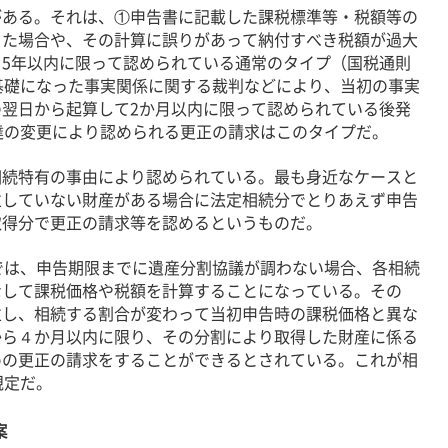
ある。それは、①申告書に記載した課税標準等・税額等の
った場合や、その計算に誤りがあって納付すべき税額が過大
5年以内に限って認められている通常のタイプ（国税通則
基礎になった事実関係に関する裁判などにより、当初の事実
翌日から起算して2か月以内に限って認められている後発
達の変更により認められる更正の請求はこのタイプだ。
続特有の事由により認められている。最も身近なケースと
立していない財産がある場合に法定相続分でとりあえず申告
取得分で更正の請求等を認めるというものだ。
では、申告期限までに遺産分割協議が調わない場合、各相続
なして課税価格や税額を計算することになっている。その
立し、相続する割合が変わって当初申告時の課税価格と異な
から４か月以内に限り、その分割により取得した財産に係る
めの更正の請求をすることができるとされている。これが相
規定だ。
案