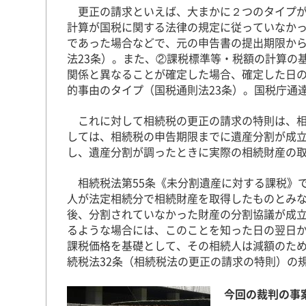
更正の請求といえば、大まかに２つのタイプが
計算が国税に関する法律の規定に従っていなか
であった場合などで、元の申告書の提出期限から
法23条）。また、②課税標準等・税額の計算の
関係と異なることが確定した場合、確定した日の
的事由のタイプ（国税通則法23条）。国税庁通
これに対して相続税の更正の請求の特則は、相
しては、相続税の申告期限までに遺産分割が成
し、遺産分割が調ったときに実際の相続財産の
相続税法第55条《未分割遺産に対する課税》
人が法定相続分で相続財産を取得したものとみ
後、分割されていなかった財産の分割協議が成
るような場合には、このことを知った日の翌日
課税価格を基礎として、その相続人は減額のた
続税法32条（相続税法の更正の請求の特則）の
今回の裁判の事