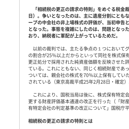
「相続税の更正の請求の特則」をめぐる税金裁判
日）。争いとなったのは、主に遺産分割にとも
ープの中会社の非上場株式の評価が、当初申告
となった。事態を複雑にしたのは、問題となっ
おり、納税者に軍配が上がっているためだ。
以前の裁判では、主たる争点の１つにおいてグ
の割合が25％以上だからといって同社を株式保
更正処分で採用された純資産価額を反映させた
ている。これにともない、同じく相続財産であ
ついては、親会社の株式を70％以上保有してい
されている（東京高裁平成25年2月28日・確定
これにより、国税当局は後に、株式保有特定会社
更する財産評価基本通達の改正を行った（「財
有特定会社の判定基準の改正について」国税庁平
相続税の更正の請求の特則とは