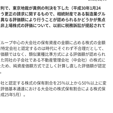
で、東京地裁が異例の判決を下した（平成30年1月24
なう更正の請求に関するもので、相続財産である製造業グル
と異なる評価額により行うことが認められるかどうかが焦点
た非上場株式の評価について、以前に税務訴訟が提起されて
ループ中心の大会社の保有資産の金額に占める株式の金額
有特定会社と認定するのは時代にそぐわず不合理だとして、
評価額ではなく、類似業種比準方式による評価額が認められ
った同社の子会社である不動産管理会社（中会社）の株式に
たため、純資産価額方式で正しく計算し直した評価額が認定
）。
と認定する株式の保有割合を25％以上から50％以上に変
産評価基本通達における大会社の株式保有割合による株式保
成25年5月）。