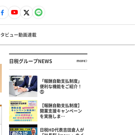
ンタビュー
動画
連載
日税グループNEWS
more
「報酬自動支払制度」
便利な機能をご紹介！
⑤
【報酬自動支払制度】
開業支援キャンペーン
を実施しま…
日税HD代表吉田倉人が
「社長脳-know-」のイ