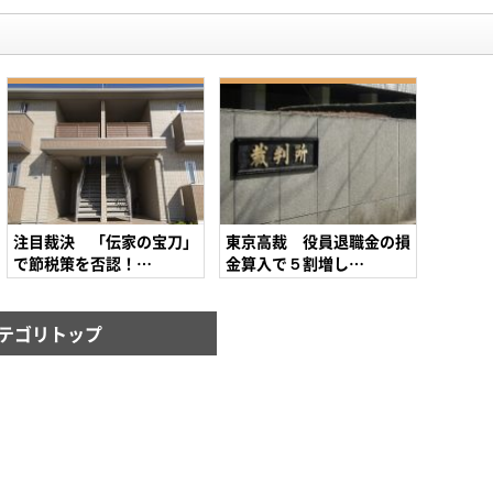
注目裁決 「伝家の宝刀」
東京高裁 役員退職金の損
で節税策を否認！…
金算入で５割増し…
テゴリトップ