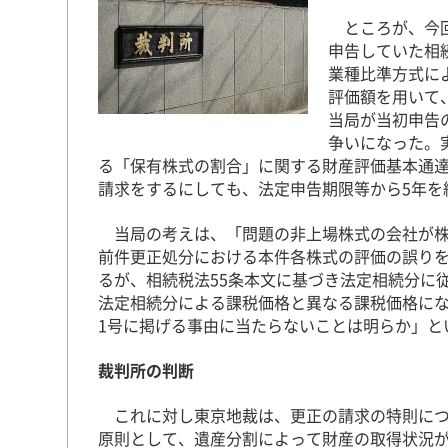
ところが、今回
申告していた相
業種比準方式に
評価額を用いて
当局が当初申告
争いになった。
る「保有株式の割合」に関する財産評価基本通
請求をするにしても、法定申告期限等から5年を
当局の考えは、「問題の非上場株式の会社が株
前件更正処分における本件各株式の評価の誤りを
るが、相続税法55条本文に基づき法定相続分に
法定相続分による課税価格と異なる課税価格にな
1号に掲げる事由に当たらないことは明らか」と
裁判所の判断
これに対し東京地裁は、更正の請求の特則につい
原則として、遺産分割によって財産の取得状況