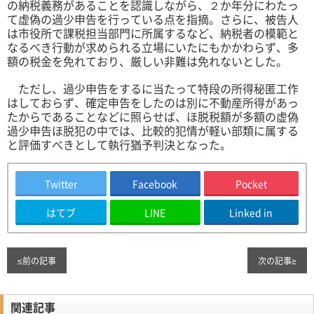
の納税義務があることを認識しながら、２か年分にわたっ
て虚偽の過少申告を行っている点を指摘。さらに、被告人
は市役所で課税担当部門に所属するなど、納税者の模範と
なるべき行動が求められる立場にいたにもかかわらず、多
額の税金を免れており、厳しい非難は免れないとした。
ただし、過少申告をするに当たって特段の所得秘匿工作
はしておらず、確定申告をしたのは別に不動産所得があっ
たからであることなどに照らせば、ほ脱税額が多額の虚偽
過少申告ほ脱犯の中では、比較的犯情が軽い部類に属する
と評価すべきとして執行猶予判決となった。
Twitter
Facebook
Pocket
はてブ
LINE
Linked in
≤
前の記事
次の記事
≥
関連記事