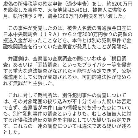
虚偽の所得税等の確定申告（過少申告）をし、約6200万円
を脱税した事件で、大阪地裁は5月9日、被告人に懲役６
月、執行猶予２年、罰金1200万円の判決を言い渡した。
この事件が発覚したのは、被告人名義の普通預金口座に
日本中央競馬会（ＪＲＡ）から２億3000万円余りの高額の
振込入金があったことなどを、本件とは別の犯則事件で金
融機関調査を行っていた査察官が発見したことが発端だ。
弁護側は、査察官の査察調査の際にいわゆる「横目調
査」あるいは「悉皆調査」といったプライバシー等を侵害
する重大な違法調査がなされた可能性が否定できず、公訴
権濫用として公訴が棄却されるか、可罰的違法性が認めら
れず無罪だと主張した。
これに対して裁判所は、別件犯則事件の調査について
は、その対象範囲の絞り込みが不十分であった疑いは否定
できず、査察官が本件口座の情報を持ち帰った点について
も、別件犯則事件の調査というよりも、むしろ被告人に対
する所得税法違反の調査を主眼としていた疑いも否定でき
ず、これらの一連の調査については違法である疑いが残る
とした。