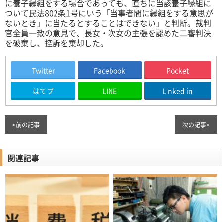
に養子縁組をする場合であっても、直ちに当該養子縁組に
ついて民法802条1号にいう「当事者間に縁組をする意思が
ないとき」に当たるとすることはできない」と判断。裁判
官全員一致の意見で、長女・次女の主張を認めた二審判決
を破棄し、控訴を棄却した。
Twitter
Facebook
Pocket
はてブ
LINE
Linked in
≤
前の記事
次の記事
≥
関連記事