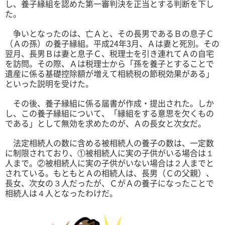
し、養子縁組を認めた第一審判決を正当とする判断を下し
た。
争いとなったのは、亡Ａと、その長男であるＢの息子Ｃ
（Ａの孫）の養子縁組。平成24年3月、Ａは妻と死別。その
翌月、長男Ｂは妻と息子Ｃ、税理士を引き連れてＡの自宅
を訪問。その際、Ａは税理士から「孫を養子とすることで
遺産に係る基礎控除額が増えて相続税の節税効果がある」
といった説明を受けた。
その後、養子縁組に係る届書が作成・提出された。しか
し、この養子縁組について、「縁組をする意思を欠くもの
である」として無効を求めたのが、Ａの長女と次女だ。
法定相続人の数に含める被相続人の養子の数は、一定数
に制限されており、①被相続人に実の子供がいる場合は１
人まで。②被相続人に実の子供がいない場合は２人までと
されている。もともとＡの相続人は、長男（Ｃの父親）、
長女、次女の３人だったが、ＣがＡの養子になったことで
相続人は４人となったわけだ。