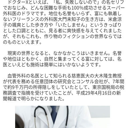
ドクターXといえば、「私、失敗しないので」の名セリフ
でおなじみ、どんな困難な手術も100％成功させるスーパー
外科医のドラマです。地位も名誉もいらず、富にも執着し
ないフリーランスの外科医大門未知子の生き方は、米倉涼
子の颯爽とした歩き方や「いたしません」というきっぱり
とした口調とともに、見る者に爽快感を与えてくれました
が、それもこれも、作り物のフィクションの世界ならでは
のものといえます。
現実の世界となると、なかなかこうはいきません。名誉
や地位はともかく、自然と集まってくる富に対しては、名
医といえども施術は簡単にはいかないようです。
血管外科の名医として知られる慈恵医大の大木隆生教授
が代表を務める任意団体の研究会とコンサル会社が、7年間
で約9千万円の所得隠しをしていたとして、東京国税局の税
務調査で指摘を受けていたことが、平成29年4月16日の新
聞報道で明らかになりました。