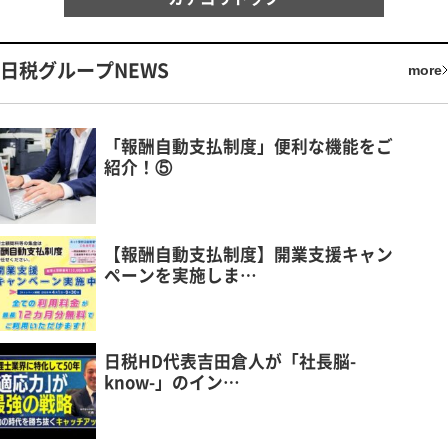
日税グループNEWS
more
「報酬自動支払制度」便利な機能をご
紹介！⑤
【報酬自動支払制度】開業支援キャン
ペーンを実施しま…
日税HD代表吉田倉人が「社長脳-
know-」のイン…