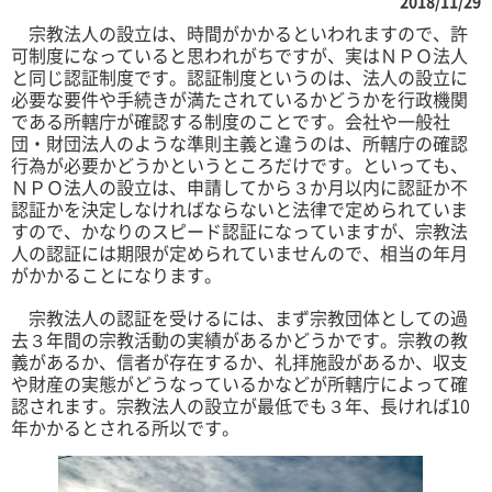
2018/11/29
宗教法人の設立は、時間がかかるといわれますので、許
可制度になっていると思われがちですが、実はＮＰＯ法人
と同じ認証制度です。認証制度というのは、法人の設立に
必要な要件や手続きが満たされているかどうかを行政機関
である所轄庁が確認する制度のことです。会社や一般社
団・財団法人のような準則主義と違うのは、所轄庁の確認
行為が必要かどうかというところだけです。といっても、
ＮＰＯ法人の設立は、申請してから３か月以内に認証か不
認証かを決定しなければならないと法律で定められていま
すので、かなりのスピード認証になっていますが、宗教法
人の認証には期限が定められていませんので、相当の年月
がかかることになります。
宗教法人の認証を受けるには、まず宗教団体としての過
去３年間の宗教活動の実績があるかどうかです。宗教の教
義があるか、信者が存在するか、礼拝施設があるか、収支
や財産の実態がどうなっているかなどが所轄庁によって確
認されます。宗教法人の設立が最低でも３年、長ければ10
年かかるとされる所以です。