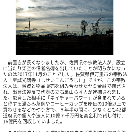
前置きが長くなりましたが、佐賀県の宗教法人が、設立
に当たり架空の信者名簿を出していたことが明らかになっ
たのは2017年11月のことでした。佐賀県伊万里市の宗教法
人「至誠光魂寺（しせいこんごうじ）」ですが、この宗教
法人は、融資と物品販売を組み合わせたヤミ金融で摘発さ
れ、出資法違反で代表の立石扇山ら４人が逮捕されまし
た。融資した相手に「ネイチャーパワー」が含まれている
と称する湯呑み茶碗やコーヒーカップを原価の10倍以上で
買わせるなどのやり方で、５年半の間に、少なくとも42都
道府県の個人や法人に10億７千万円を高金利で貸し付け、
16億円を回収していました。