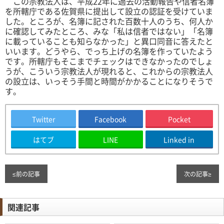
この宗教法人は、平成22年に過去の活動報告や信者名簿
を所轄庁である佐賀県に提出して設立の認証を受けていま
した。ところが、名簿に記された百数十人のうち、何人か
に確認してみたところ、みな「私は信者ではない」「名簿
に載っていることも知らなかった」と異口同音に答えたと
いいます。どうやら、でっち上げの名簿を作っていたよう
です。所轄庁もそこまでチェックはできなかったのでしょ
うが、こういう宗教法人が現れると、これからの宗教法人
の設立は、いっそう手間と時間がかかることになりそうで
す。
Twitter
Facebook
Pocket
はてブ
LINE
Linked in
≤
前の記事
次の記事
≥
関連記事