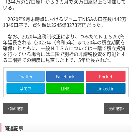
（244万3717口座）から３カ月で30万口座以上も増加して
いる。
2020年9月末時点におけるジュニアNISAの口座数は42万
1349口座で、買付額は2245億3273万円だった。
なお、2020年度税制改正により、つみたてＮＩＳＡが5
年延長される（2023年（令和5年）まで20年の積立期間を
確保）とともに、一般ＮＩＳＡについては一階で積立投資
を行っている場合には二階で別枠の非課税投資を可能とす
る二階建ての制度に見直した上で、5年延長された。
Twitter
Facebook
Pocket
はてブ
LINE
Linked in
≤
前の記事
次の記事
≥
関連記事