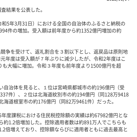
調査結果を公表した。
和5年3月31日）における全国の自治体のふるさと納税の
万9994件の増加。受入額は前年度から約1352億円増加の約
競争を受けて、返礼割合を３割以下とし、返戻品は原則地
元年度は受入額が７年ぶりに減少したが、令和2年度はこ
よりも大幅に増加。令和３年度も前年度より1500億円を超
自治体を見ると、１位は宮崎県都城市の約196億円（受
4337件）、２位は北海道紋別市の約194億円（同128万9418
海道根室市の約176億円（同82万9461件）だった。
年度課税における住民税控除額の実績は約67982億円とな
ら約1.2倍増加した。控除適用者数は約891万人でこちらも
1.2倍増えており、控除額ならびに適用者ともに過去最高と