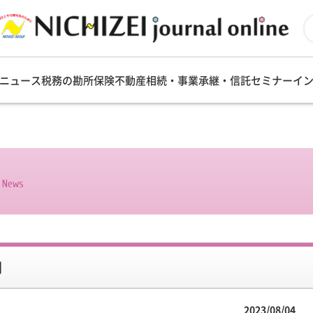
ニュース
税務の勘所
保険
不動産
相続・事業承継・信託
セミナー
イ
s News
円
2023/08/04