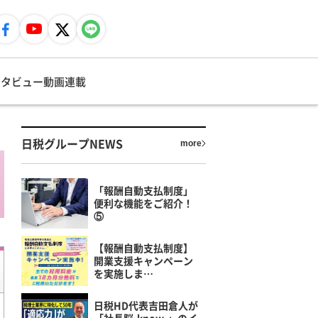
ンタビュー
動画
連載
日税グループNEWS
more
「報酬自動支払制度」
便利な機能をご紹介！
⑤
【報酬自動支払制度】
開業支援キャンペーン
を実施しま…
日税HD代表吉田倉人が
「社長脳-know-」のイ