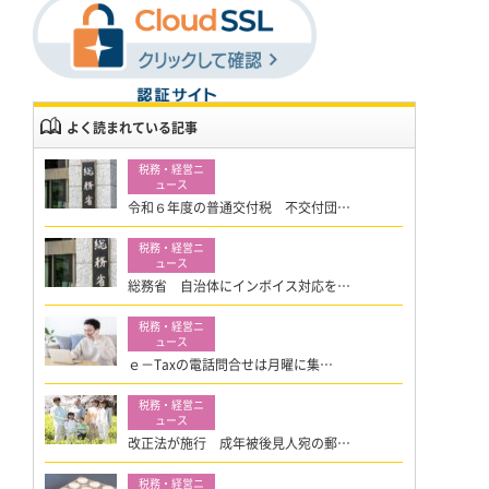
よく読まれている記事
令和６年度の普通交付税 不交付団…
総務省 自治体にインボイス対応を…
ｅ－Taxの電話問合せは月曜に集…
改正法が施行 成年被後見人宛の郵…