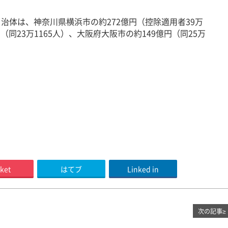
体は、神奈川県横浜市の約272億円（控除適用者39万
（同23万1165人）、大阪府大阪市の約149億円（同25万
。
ket
はてブ
Linked in
次の記事
≥