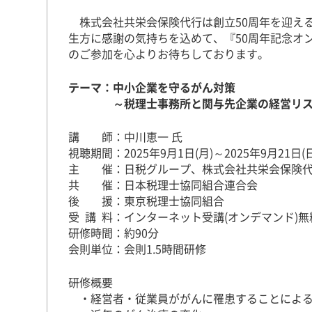
株式会社共栄会保険代行は創立50周年を迎え
生方に感謝の気持ちを込めて、『50周年記念オ
のご参加を心よりお待ちしております。
テーマ：中小企業を守るがん対策
～税理士事務所と関与先企業の経営リス
講 師：中川恵一 氏
視聴期間：2025年9月1日(月)～2025年9月21日
主 催：日税グループ、株式会社共栄会保険代
共 催：日本税理士協同組合連合会
後 援：東京税理士協同組合
受 講 料：インターネット受講(オンデマンド)無
研修時間：約90分
会則単位：会則1.5時間研修
研修概要
・経営者・従業員ががんに罹患することによる