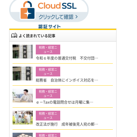
よく読まれている記事
令和６年度の普通交付税 不交付団…
総務省 自治体にインボイス対応を…
ｅ－Taxの電話問合せは月曜に集…
改正法が施行 成年被後見人宛の郵…