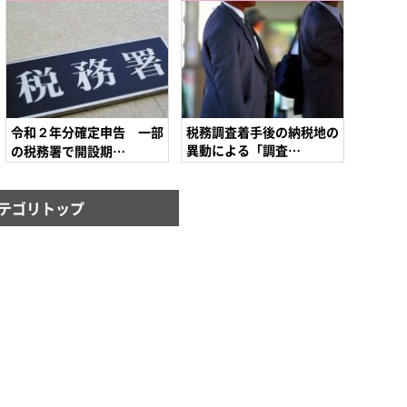
令和２年分確定申告 一部
税務調査着手後の納税地の
異動による「調査…
の税務署で開設期…
テゴリトップ