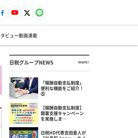
ンタビュー
動画
連載
日税グループNEWS
more
「報酬自動支払制度」
便利な機能をご紹介！
⑤
【報酬自動支払制度】
開業支援キャンペーン
を実施しま…
日税HD代表吉田倉人が
「社長脳-know-」のイ