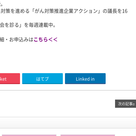
授。
対策を進める「がん対策推進企業アクション」の議長を16
社会を診る」を毎週連載中。
詳細・お申込みは
こちら＜＜
ket
はてブ
Linked in
次の記事
≥