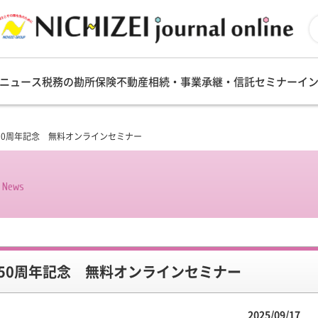
ニュース
税務の勘所
保険
不動産
相続・事業承継・信託
セミナー
イ
立50周年記念 無料オンラインセミナー
s News
立50周年記念 無料オンラインセミナー
2025/09/17