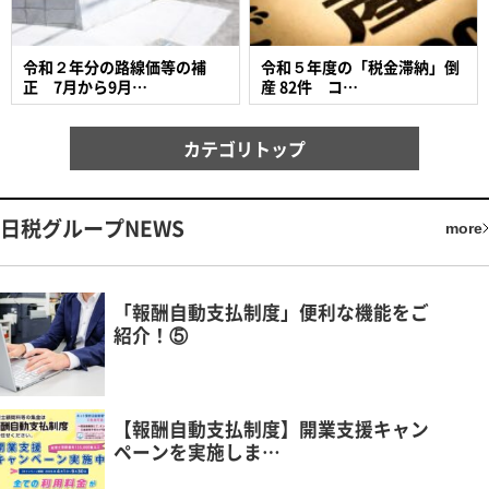
令和２年分の路線価等の補
令和５年度の「税金滞納」倒
正 7月から9月…
産 82件 コ…
カテゴリトップ
日税グループNEWS
more
「報酬自動支払制度」便利な機能をご
紹介！⑤
【報酬自動支払制度】開業支援キャン
ペーンを実施しま…