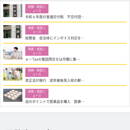
令和６年度の普通交付税 不交付団…
総務省 自治体にインボイス対応を…
ｅ－Taxの電話問合せは月曜に集…
改正法が施行 成年被後見人宛の郵…
店のポイントで医薬品を購入 医療…