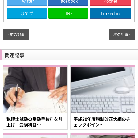
Twitter
Facebook
Pocket
はてブ
LINE
Linked in
≤
前の記事
次の記事
≥
関連記事
税理士試験の受験手数料を引
平成30年度税制改正大綱のチ
上げ 受験科目…
ェックポイン…