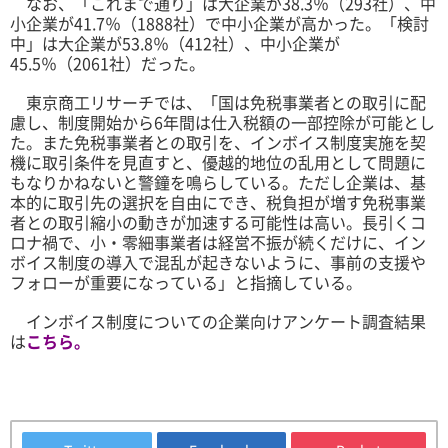
なお、「これまで通り」は大企業が38.3％（293社）、中
小企業が41.7％（1888社）で中小企業が高かった。「検討
中」は大企業が53.8％（412社）、中小企業が
45.5％（2061社）だった。
東京商工リサーチでは、「国は免税事業者との取引に配
慮し、制度開始から6年間は仕入税額の一部控除が可能とし
た。また免税事業者との取引を、インボイス制度実施を契
機に取引条件を見直すと、優越的地位の乱用として問題に
もなりかねないと警鐘を鳴らしている。ただし企業は、基
本的に取引先の選択を自由にでき、税負担が増す免税事業
者との取引縮小の動きが加速する可能性は高い。長引くコ
ロナ禍で、小・零細事業者は経営不振が続くだけに、イン
ボイス制度の導入で混乱が起きないように、事前の支援や
フォローが重要になっている」と指摘している。
インボイス制度についての企業向けアンケート調査結果
は
こちら。