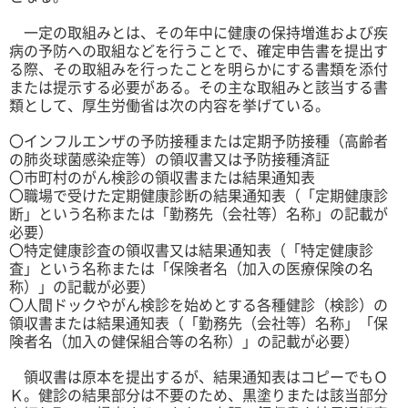
一定の取組みとは、その年中に健康の保持増進および疾
病の予防への取組などを行うことで、確定申告書を提出す
る際、その取組みを行ったことを明らかにする書類を添付
または提示する必要がある。その主な取組みと該当する書
類として、厚生労働省は次の内容を挙げている。
〇インフルエンザの予防接種または定期予防接種（高齢者
の肺炎球菌感染症等）の領収書又は予防接種済証
〇市町村のがん検診の領収書または結果通知表
〇職場で受けた定期健康診断の結果通知表（「定期健康診
断」という名称または「勤務先（会社等）名称」の記載が
必要）
〇特定健康診査の領収書又は結果通知表（「特定健康診
査」という名称または「保険者名（加入の医療保険の名
称）」の記載が必要）
〇人間ドックやがん検診を始めとする各種健診（検診）の
領収書または結果通知表（「勤務先（会社等）名称」「保
険者名（加入の健保組合等の名称）」の記載が必要）
領収書は原本を提出するが、結果通知表はコピーでもＯ
Ｋ。健診の結果部分は不要のため、黒塗りまたは該当部分