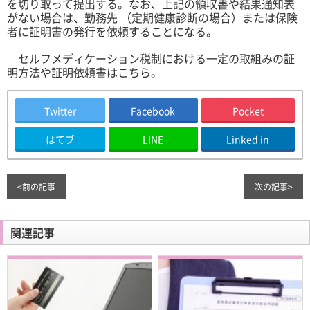
を切り取って提出する。なお、上記の領収書や結果通知表
がない場合は、勤務先 （定期健康診断の場合）または保険
者に証明書の発行を依頼することになる。
セルフメディケーション税制における一定の取組みの証
明方法や証明依頼書は
こちら
。
Twitter
Facebook
Pocket
はてブ
LINE
Linked in
≤
前の記事
次の記事
≥
関連記事