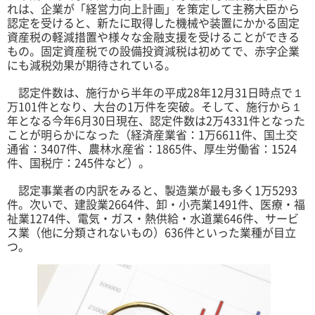
れは、企業が「経営力向上計画」を策定して主務大臣から
認定を受けると、新たに取得した機械や装置にかかる固定
資産税の軽減措置や様々な金融支援を受けることができる
もの。固定資産税での設備投資減税は初めてで、赤字企業
にも減税効果が期待されている。
認定件数は、施行から半年の平成28年12月31日時点で１
万101件となり、大台の1万件を突破。そして、施行から１
年となる今年6月30日現在、認定件数は2万4331件となった
ことが明らかになった（経済産業省：1万6611件、国⼟交
通省：3407件、農林⽔産省：1865件、厚⽣労働省：1524
件、国税庁：245件など）。
認定事業者の内訳をみると、製造業が最も多く1万5293
件。次いで、建設業2664件、卸・小売業1491件、医療・福
祉業1274件、電気・ガス・熱供給・水道業646件、サービ
ス業（他に分類されないもの）636件といった業種が目立
つ。