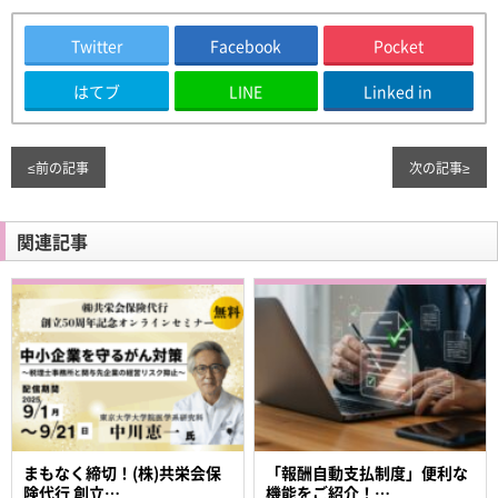
Twitter
Facebook
Pocket
はてブ
LINE
Linked in
≤
前の記事
次の記事
≥
関連記事
まもなく締切！(株)共栄会保
「報酬自動支払制度」便利な
険代行 創立…
機能をご紹介！…