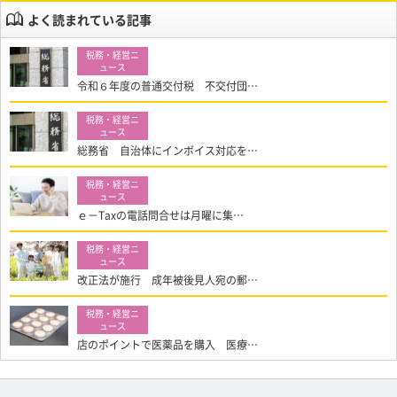
よく読まれている記事
令和６年度の普通交付税 不交付団…
総務省 自治体にインボイス対応を…
ｅ－Taxの電話問合せは月曜に集…
改正法が施行 成年被後見人宛の郵…
店のポイントで医薬品を購入 医療…