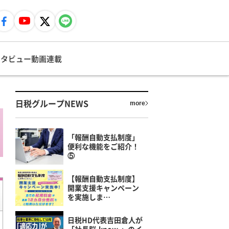
ンタビュー
動画
連載
日税グループNEWS
more
「報酬自動支払制度」
便利な機能をご紹介！
⑤
【報酬自動支払制度】
開業支援キャンペーン
を実施しま…
日税HD代表吉田倉人が
「社長脳-know-」のイ