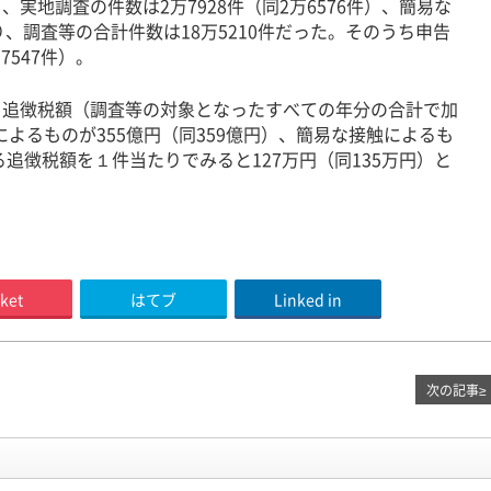
地調査の件数は2万7928件（同2万6576件）、簡易な
なり、調査等の合計件数は18万5210件だった。そのうち申告
7547件）。
追徴税額（調査等の対象となったすべての年分の合計で加
によるものが355億円（同359億円）、簡易な接触によるも
る追徴税額を１件当たりでみると127万円（同135万円）と
ket
はてブ
Linked in
次の記事
≥