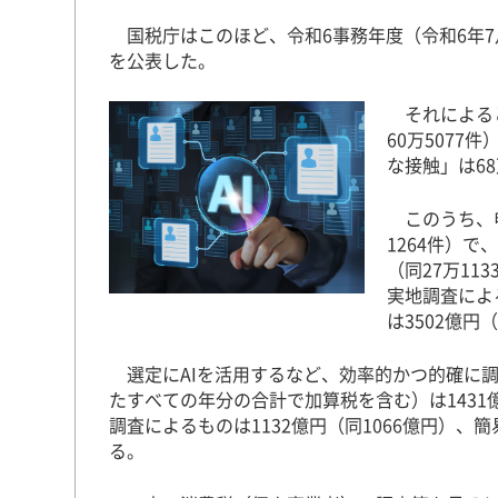
国税庁はこのほど、令和6事務年度（令和6年7
を公表した。
それによると
60万5077
な接触」は68
このうち、申
1264件）で
（同27万11
実地調査によ
は3502億円
選定にAIを活用するなど、効率的かつ的確に
たすべての年分の合計で加算税を含む）は1431
調査によるものは1132億円（同1066億円）、
る。