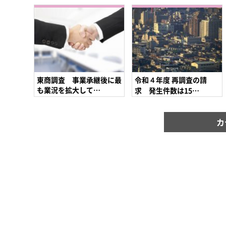
東商調査 事業承継後に最
令和４年度 再調査の請
も業況を拡大して…
求 発生件数は15…
カ