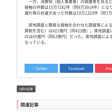
一方、消費税（個人事業者）の調査等を見ると、実
接触の件数は15万7282件（同9万3919件）と
漏れ等の非違があった件数は10万1323件（同7万
実地調査と簡易な接触を合わせた調査等による
算税を含む）は421億円（同423億）。実地調査
のは65億円（同63億円）だった。実地調査によ
なっている。
Twitter
Facebook
Poc
≤
前の記事
関連記事