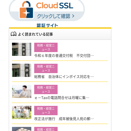
よく読まれている記事
令和６年度の普通交付税 不交付団…
総務省 自治体にインボイス対応を…
ｅ－Taxの電話問合せは月曜に集…
改正法が施行 成年被後見人宛の郵…