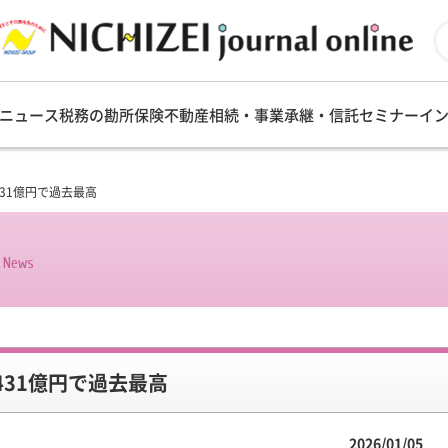
ニュース
税務の勘所
保険
不動産
相続・事業承継・信託
セミナー
イ
431億円で過去最高
s News
431億円で過去最高
2026/01/05